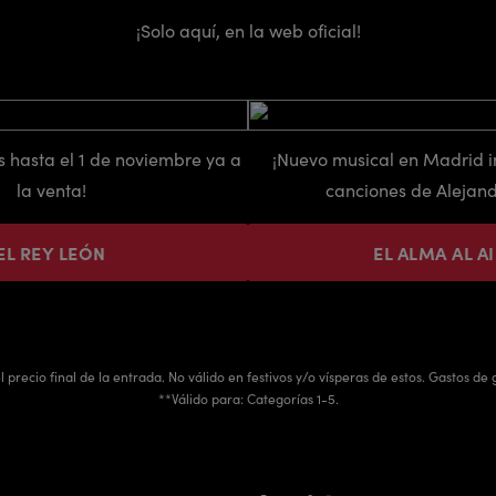
¡Solo aquí, en la web oficial!
s hasta el 1 de noviembre ya a
¡Nuevo musical en Madrid i
la venta!
canciones de Alejand
EL REY LEÓN
EL ALMA AL A
 precio final de la entrada. No válido en festivos y/o vísperas de estos. Gastos de g
**Válido para: Categorías 1-5.