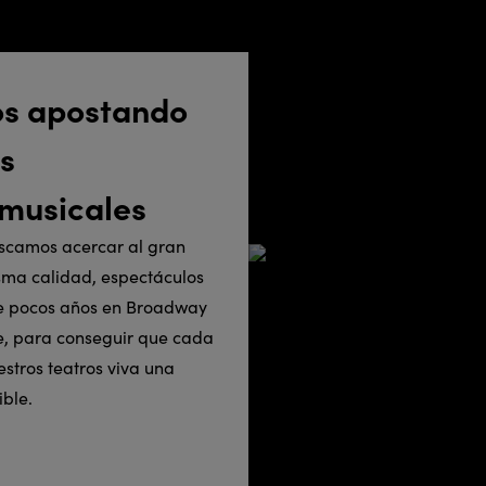
os apostando
es
musicales
scamos acercar al gran
sma calidad, espectáculos
ce pocos años en Broadway
se, para conseguir que cada
stros teatros viva una
ible.