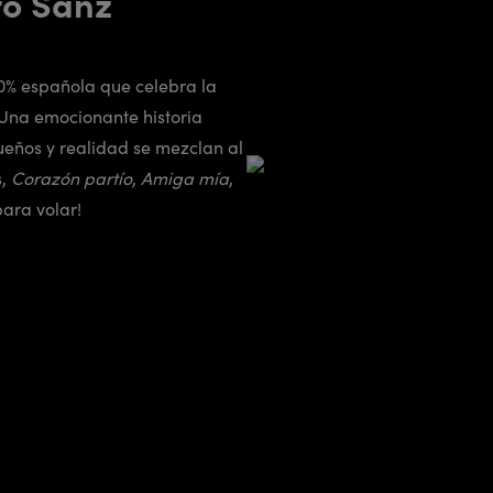
ro Sanz
0% española que celebra la
 Una emocionante historia
eños y realidad se mezclan al
s,
Corazón partío
,
Amiga mía
,
para volar!