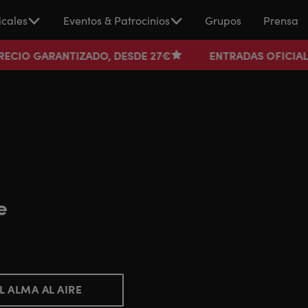
cales
Eventos & Patrocinios
Grupos
Prensa
IZADO, DESDE 27€
ENTRADAS OFICIALES Y SEGURAS
e
L ALMA AL AIRE