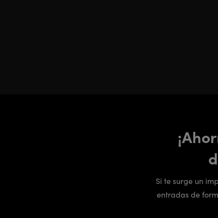
¡Ahor
d
Si te surge un im
entradas de forma