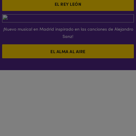
EL REY LEÓN
¡Nuevo musical en Madrid inspirado en las canciones de Alejandro
Sanz!
EL ALMA AL AIRE
¿QUÉ CARACTERIZABA A
ALADDÍN MADRID?
Magia, espectáculo y diversión
Reconocimiento mundial
Arte en el escenario