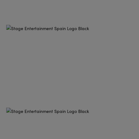
NOTICIAS
13/04/2026
Stage Entertainment consolida su presencia en
Madrid con la plena propiedad del Teatro Ocaso
Coliseum y el Teatro Lope de Vega
Stage Entertainment consolida su presencia en Madrid con la
plena propiedad del Teatro Ocaso Coliseum y el Teatro Lope
Sigue leyendo...
15/10/2025
INFORMACIÓN IMPORTANTE SOBRE LA
CANCELACIÓN DE LA FUNCIÓN DEL 15 DE