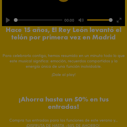
Play
00:00
Play
Mute
Ente
Hace 15 años, El Rey León levantó el
full
telón por primera vez en Madrid
Para celebrarlo contigo, hemos resumido en un minuto todo lo que
este musical significa: emoción, recuerdos compartidos y la
energía única de una función inolvidable.
¡Dale al play!
¡Ahorra hasta un 50% en tus
entradas!
Compra tus entradas para las funciones de este verano y...
¡DISFRUTA DE HASTA -50% DE AHORRO!