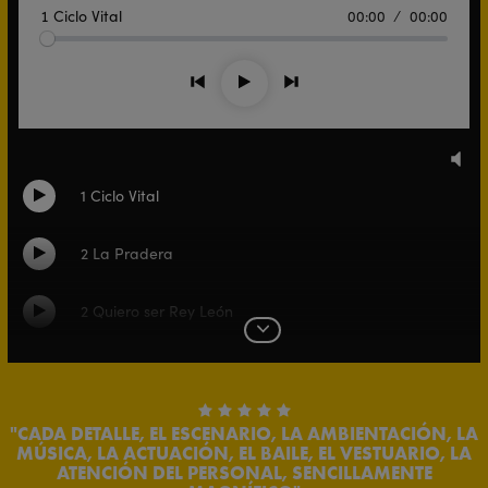
1 Ciclo Vital
00:00
00:00
Anterior
Siguiente
Play
Mu
1 Ciclo Vital
Switch song
2 La Pradera
Switch song
2 Quiero ser Rey León
Switch song
Expand list
3 Hakuna Matata
Switch song
5 Comer
CADA DETALLE, EL ESCENARIO, LA AMBIENTACIÓN, LA
Switch song
MÚSICA, LA ACTUACIÓN, EL BAILE, EL VESTUARIO, LA
ATENCIÓN DEL PERSONAL, SENCILLAMENTE
6 Estan en ti