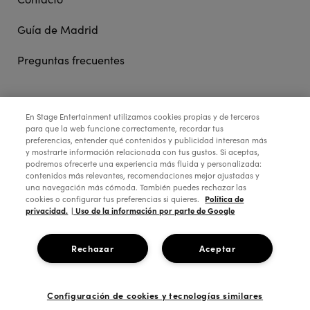
Guía de Madrid
Preguntas frecuentes
EL REY LEÓN
En Stage Entertainment utilizamos cookies propias y de terceros
para que la web funcione correctamente, recordar tus
preferencias, entender qué contenidos y publicidad interesan más
Comprar entradas
y mostrarte información relacionada con tus gustos. Si aceptas,
podremos ofrecerte una experiencia más fluida y personalizada:
contenidos más relevantes, recomendaciones mejor ajustadas y
Información útil
una navegación más cómoda. También puedes rechazar las
Política de
cookies o configurar tus preferencias si quieres.
Mejores Butacas El Rey León
privacidad.
| Uso de la información por parte de Google
Teatro Lope de Vega
Rechazar
Aceptar
Los mejores precios: ¡Solo aquí, en la web oficial!
Tarjeta Regalo
Configuración de cookies y tecnologías similares
Personajes El Rey León