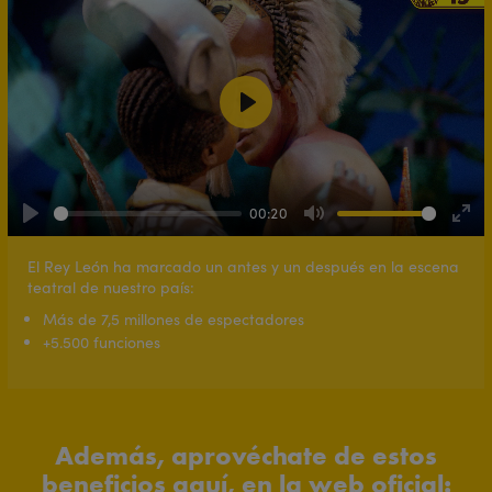
Play
00:20
Play
Mute
Ente
full
El Rey León ha marcado un antes y un después en la escena
teatral de nuestro país:
Más de 7,5 millones de espectadores
+5.500 funciones
Además, aprovéchate de estos
beneficios aquí, en la web oficial: