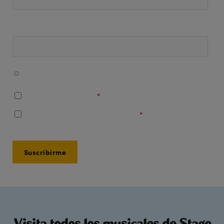
Número de teléfono
Acepto recibir mensajes de WhatsApp con información
sobre mi entrada y contenido promocional.
Soy mayor de 16 años
*
Acepto los
Términos y Condiciones
*
Visita todos los musicales de Stage