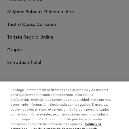
Mejores Butacas El Alma al Aire
Teatro Ocaso Coliseum
Tarjeta Regalo Online
Grupos
Entradas + hotel
STAGE ENTERTAINMENT
En Stage Entertainment utilizamos cookies propias y de terceros
para que la web funcione correctamente, recordar tus
preferencias, entender qué contenidos y publicidad interesan más
COLABORA:
y mostrarte información relacionada con tus gustos. Si aceptas,
podremos ofrecerte una experiencia más fluida y personalizada:
contenidos más relevantes, recomendaciones mejor ajustadas y
una navegación más cómoda. También puedes rechazar las
Política de
cookies o configurar tus preferencias si quieres.
privacidad.
| Uso de la información por parte de Google