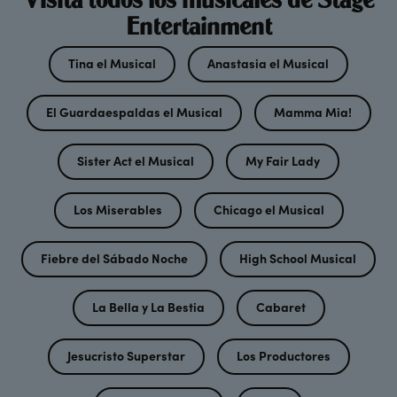
Entertainment
Tina el Musical
Anastasia el Musical
El Guardaespaldas el Musical
Mamma Mia!
Sister Act el Musical
My Fair Lady
Los Miserables
Chicago el Musical
Fiebre del Sábado Noche
High School Musical
La Bella y La Bestia
Cabaret
Jesucristo Superstar
Los Productores