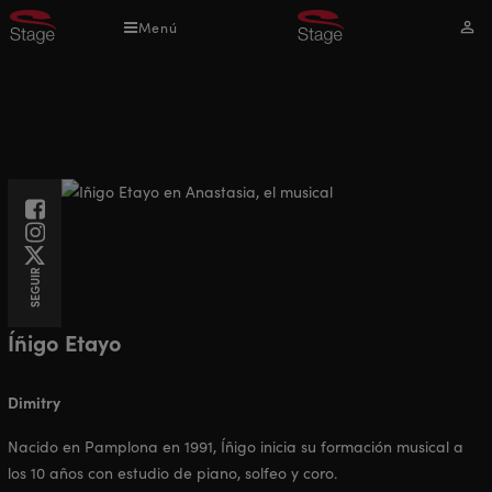
Pasar
Menú
Mi
al
cuen
contenido
principal
Facebook
Instagram
Twitter
SEGUIR
Íñigo Etayo
Dimitry
Nacido en Pamplona en 1991, Íñigo inicia su formación musical a
los 10 años con estudio de piano, solfeo y coro.