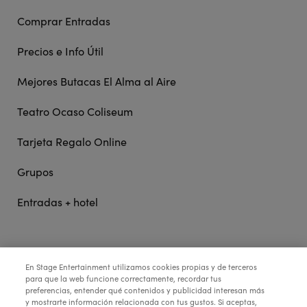
Comprar Entradas
Precios e Info Útil
Mejores Butacas El Alma al Aire
Teatro Ocaso Coliseum
Tarjeta Regalo Online
Grupos
Entradas + hotel
STAGE ENTERTAINMENT
En Stage Entertainment utilizamos cookies propias y de terceros
para que la web funcione correctamente, recordar tus
preferencias, entender qué contenidos y publicidad interesan más
y mostrarte información relacionada con tus gustos. Si aceptas,
COLABORA: