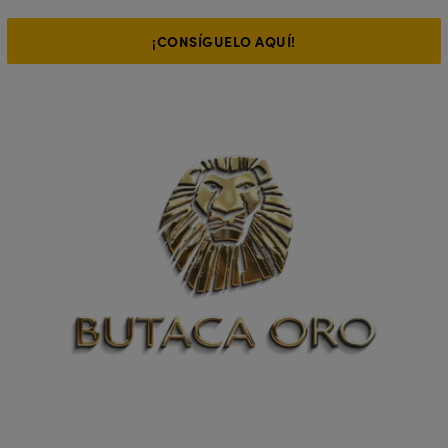
¡CONSÍGUELO AQUÍ!
Mereces vivirlo desde las mejores
butacas