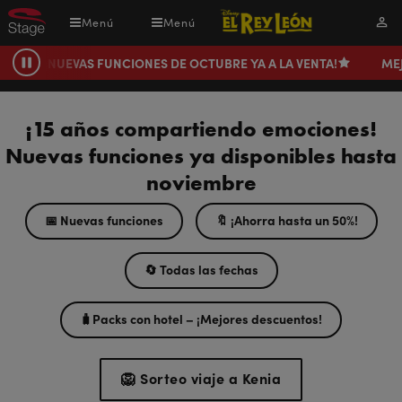
Pasar
Menú
Menú
Mi
al
cuen
contenido
¡NUEVAS FUNCIONES DE OCTUBRE YA A LA VENTA!
ME
Pausa
principal
¡15 años compartiendo emociones!
Nuevas funciones ya disponibles hasta
noviembre
📅 Nuevas funciones
🔖​​ ¡Ahorra hasta un 50%!
🔄 Todas las fechas
🧳Packs con hotel – ¡Mejores descuentos!
🦁 Sorteo viaje a Kenia