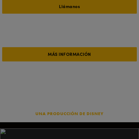
Llámanos
FAQ's
Encuentra respuesta a todas tus dudas entre nuestras preguntas
más frecuentes.
MÁS INFORMACIÓN
Síguenos en nuestras redes sociales
UNA PRODUCCIÓN DE DISNEY