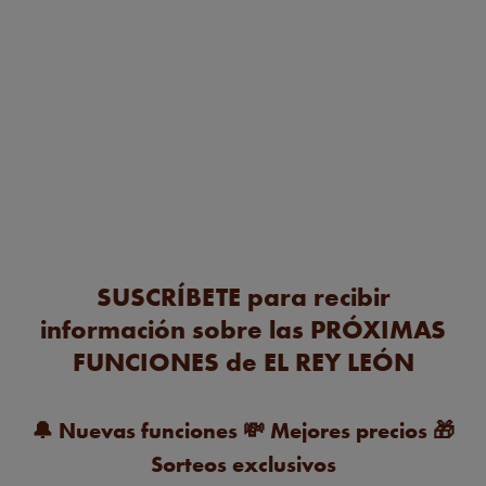
LA FORMA MÁS EXCLUSIVA DE DISFRUTAR EL REY
LEÓN
Ahorra más de un 25%
* en Butaca Oro si compras
para cualquier miércoles o jueves en lugar de fines
de semana. La experiencia más exclusiva de El Rey
189 €
135 €**
León por
SUSCRÍBETE para recibir
información sobre las PRÓXIMAS
FUNCIONES de EL REY LEÓN
🔔
Nuevas funciones
💸
Mejores precios
🎁
Sorteos exclusivos