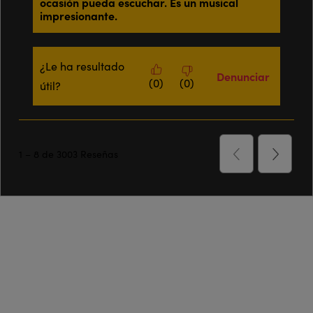
¡Nuevas funciones de El Rey León en
Madrid a la venta!
Desde hoy ya puedes comprar tus entradas para las nuevas
funciones de El Rey León en Madrid, con calendario abierto hasta
el 1 de noviembre de 2026.