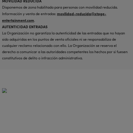
MOVILIDAD REDUCIDA
Disponemos de zona habilitada para personas con movilidad reducida.
movilidad-reducida@stage-
Información y venta de entradas:
entertainment.com
.
AUTENTICIDAD ENTRADAS
La Organización no garantiza la autenticidad de las entradas que no hayan
sido adquiridas en los puntos de venta oficiales ni se responsabiliza de
cualquier reclamo relacionado con ello. La Organización se reserva el
derecho a comunicar a las autoridades competentes los hechos por si fuesen
constitutivos de delito o infracción administrativa.
Summer Deal
Hasta -15% de descuento en tu alojamiento al reservar el pack de
entradas + hotel.
Descubre nuestra selección de establecimientos con piscina en el