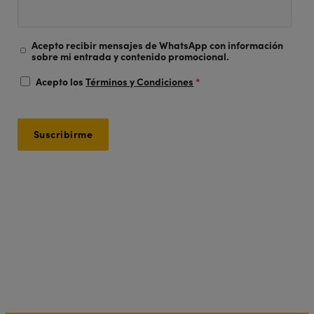
Acepto recibir mensajes de WhatsApp con información
sobre mi entrada y contenido promocional.
Acepto los
Términos y Condiciones
*
¿Necesitas que te ayudemos a
comprar tus entradas?
+34 900 506 670
(La llamada no tiene coste).