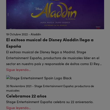
19 Octubre 2022 - Aladdín
El exitoso musical de Disney Aladdín llega a
España
El exitoso musical de Disney llega a Madrid. Stage
Entertainment España, productora de musicales líder en el
sector en nuestro país y responsable de éxitos como El Rey
León de Disney, La Bella y la Bestia de Disney, y otros títulos
Sigue leyendo...
como Anastasia, Tina, o Los Miserables, estrenará el 24 de
marzo de 2023 el musical de Disney Aladdin.
30 Noviembre 2021 - Stage Entertainment España: productora de
musicales
Celebramos 22 años
Stage Entertainment España celebra su 22 aniversario.
Sigue leyendo...