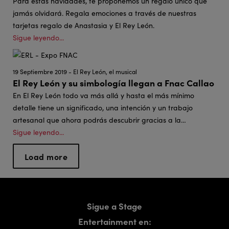
Para estas navidades, te proponemos un regalo único que
jamás olvidará. Regala emociones a través de nuestras
tarjetas regalo de Anastasia y El Rey León.
Sigue leyendo...
19 Septiembre 2019 - El Rey León, el musical
El Rey León y su simbología llegan a Fnac Callao
En El Rey León todo va más allá y hasta el más mínimo
detalle tiene un significado, una intención y un trabajo
artesanal que ahora podrás descubrir gracias a la
exposición que se celebrará en la tienda FNAC de la calle
Sigue leyendo...
Preciados de Madrid, los próximos días 28 y 29 de
Load more
septiembre.
Página
1
Paginación
actual
Page
2
Sigue a Stage
Entertainment en: