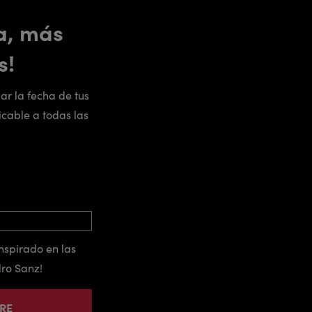
a, más
s!
ar la fecha de tus
icable a todas las
nspirado en las
ro Sanz!
IRE