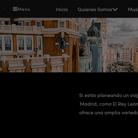
Pasar
Main
Inicio
Quienes Somos
Musi
Menú
al
navigation
contenido
principal
Si estás planeando un via
Madrid, como El Rey León 
ofrece una amplia variedad