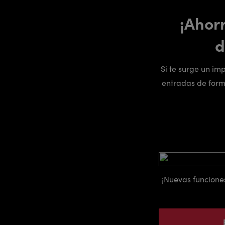
¡Ahor
d
Si te surge un im
entradas de forma
¡Nuevas funcione