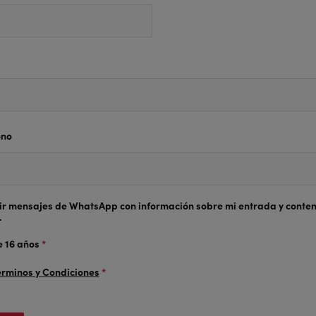
ono
ir mensajes de WhatsApp con información sobre mi entrada y conte
.
 16 años
*
érminos y Condiciones
*