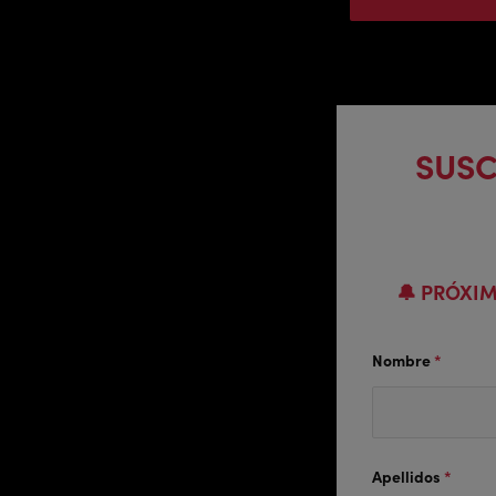
SUSC
🔔 PRÓXIM
Nombre
*
Apellidos
*