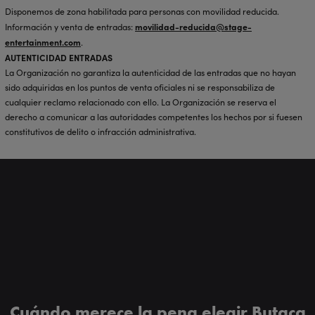
Disponemos de zona habilitada para personas con movilidad reducida.
movilidad-reducida@stage-
Información y venta de entradas:
entertainment.com
.
AUTENTICIDAD ENTRADAS
La Organización no garantiza la autenticidad de las entradas que no hayan
sido adquiridas en los puntos de venta oficiales ni se responsabiliza de
cualquier reclamo relacionado con ello. La Organización se reserva el
derecho a comunicar a las autoridades competentes los hechos por si fuesen
constitutivos de delito o infracción administrativa.
Cuándo merece la pena elegir Butaca