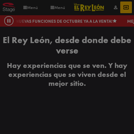
Pasar
Menú
Menú
Mi
ENTRADAS
al
cuenta
contenido
¡NUEVAS FUNCIONES DE OCTUBRE YA A LA VENTA!
ME
Pausa
principal
El Rey León, desde donde debe
verse
Hay experiencias que se ven. Y hay
experiencias que se viven desde el
mejor sitio.