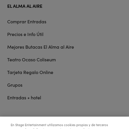
EL ALMA AL AIRE
Comprar Entradas
Precios e Info Útil
Mejores Butacas El Alma al Aire
Teatro Ocaso Coliseum
Tarjeta Regalo Online
Grupos
Entradas + hotel
STAGE ENTERTAINMENT
En Stage Entertainment utilizamos cookies propias y de terceros