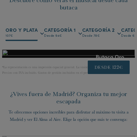
Descubre cómo verás el musical desde cada
butaca
ORO Y PLATA
CATEGORÍA 1
CATEGORÍA 2
CATEG
107€
Desde 94€
Desde 78€
Desde 67
Butaca Oro
DESDE 122€
*La representación es una impresión espacial general. La visión desde tu butaca puede variar.
Precios con IVA incluido. Gastos de gestión incluidos en el precio final.
¿Vives fuera de Madrid? Organiza tu mejor
escapada
Te ofrecemos opciones increíbles para disfrutar al máximo tu visita a
Madrid y ver El Alma al Aire. Elige la opción que más te convenga: