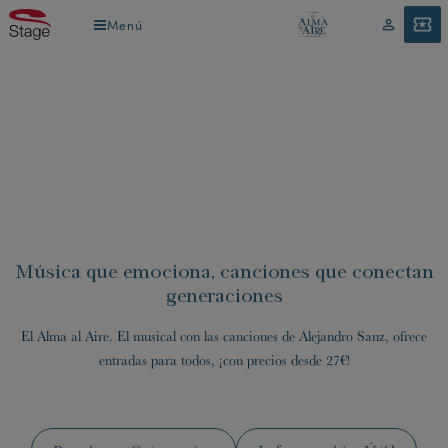
Pasar
Menú
Menú
Mi
ENTRADAS
al
cuenta
contenido
principal
Música que emociona, canciones que conectan
generaciones
El Alma al Aire. El musical con las canciones de Alejandro Sanz, ofrece
entradas para todos, ¡con precios desde 27€!