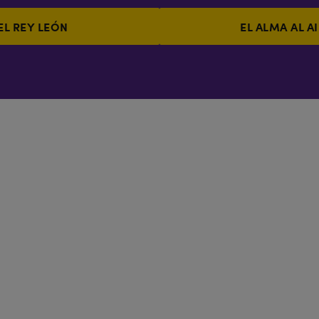
EL REY LEÓN
EL ALMA AL A
ARACTERIZABA A ALADDÍN 
Reconocimiento mundial
Arte en el escenario
Curiosidades
Magia, espectá