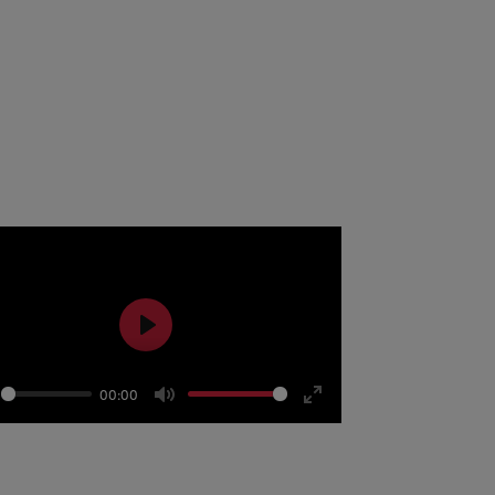
CCIÓN
un gran reto. Algunos
ncia:
Play
00:00
ay
Mute
Enter
fullscreen
Maquillaje y Peluquería