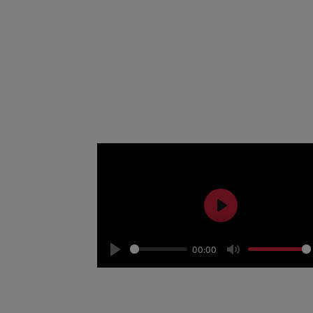
UNA 
Poner en marcha un p
de l
Play
00:00
Play
Mute
Orquesta y música en direc