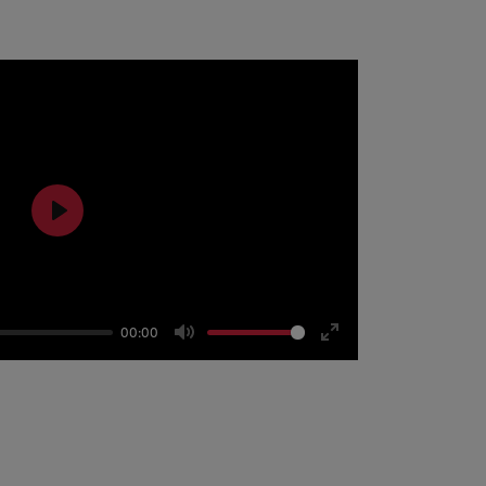
Play
00:00
Mute
Enter
fullscreen