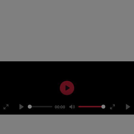
ESPLÉNDIDA PRODU
royecto de las dimensiones y complejidad de Aladdín supone 
os miembros del equipo de producción nos cuentan su experie
Play
00:00
Enter
Play
Mute
Enter
Pl
fullscreen
fullscreen
to
Vestuario