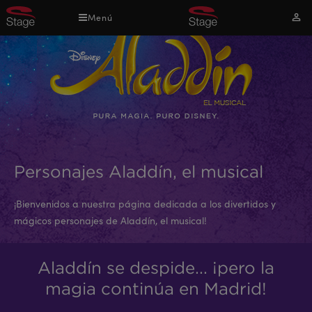
Pasar
Menú
Mi
al
cuen
contenido
principal
Personajes Aladdín, el musical
¡Bienvenidos a nuestra página dedicada a los divertidos y
mágicos personajes de Aladdín, el musical!
Aladdín se despide... ¡pero la
magia continúa en Madrid!