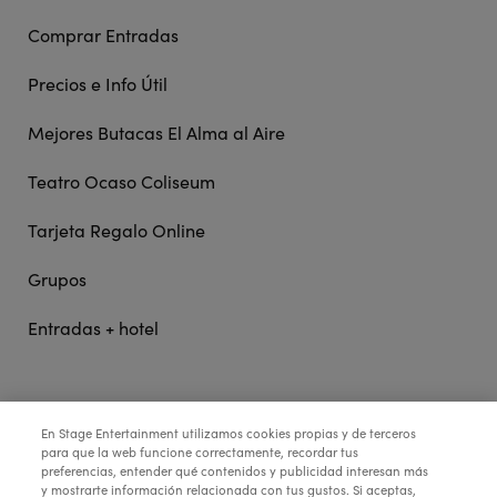
Comprar Entradas
Precios e Info Útil
Mejores Butacas El Alma al Aire
Teatro Ocaso Coliseum
Tarjeta Regalo Online
Grupos
Entradas + hotel
STAGE ENTERTAINMENT
En Stage Entertainment utilizamos cookies propias y de terceros
para que la web funcione correctamente, recordar tus
preferencias, entender qué contenidos y publicidad interesan más
y mostrarte información relacionada con tus gustos. Si aceptas,
COLABORA: