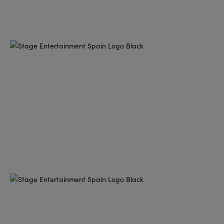
NOTICIAS
13/04/2026
Stage Entertainment consolida su presencia en
Madrid con la plena propiedad del Teatro Ocaso
Coliseum y el Teatro Lope de Vega
Stage Entertainment consolida su presencia en Madrid con la
plena propiedad del Teatro Ocaso Coliseum y el Teatro Lope
Sigue leyendo...
15/10/2025
INFORMACIÓN IMPORTANTE SOBRE LA
CANCELACIÓN DE LA FUNCIÓN DEL 15 DE