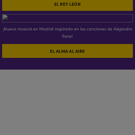
EL REY LEÓN
¡Nuevo musical en Madrid inspirado en las canciones de Alejandro
Sanz!
EL ALMA AL AIRE
¿QUÉ CARACTERIZABA A
ALADDÍN MADRID?
Magia, espectáculo y diversión
Reconocimiento mundial
Arte en el escenario