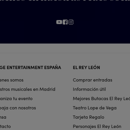
ter
GE ENTERTAINMENT ESPAÑA
EL REY LEÓN
rmat
enes somos
Comprar entradas
igation
stros musicales en Madrid
Información útil
aniza tu evento
Mejores Butacas El Rey Le
baja con nosotros
Teatro Lope de Vega
nsa
Tarjeta Regalo
tacto
Personajes El Rey León