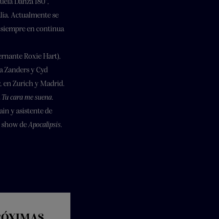
cuela Danza 180°,
lia. Actualmente se
á siempre en continua
ernante Roxie Hart),
a Zanders y Cyd
,
en Zurich y Madrid.
a
Tu cara me suena
.
in y asistente de
l show de
Apocalipsis
.
PRÓXIMAS