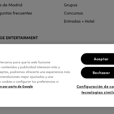
a de Madrid
Grupos
guntas frecuentes
Concursos
Entradas + Hotel
GE ENTERTAINMENT
Aceptar
 terceros para que la web funcione
 contenidos y publicidad interesan más y
aceptas, podremos ofrecerte una experiencia más
Rechazar
comendaciones mejor ajustadas y una
ookies o configurar tus preferencias si
Configuración de co
ón por parte de Google
tecnologías simil
a de Privacidad
Política de Cookies
Configuración de Cookies
Térmi
Ética de la empresa
on