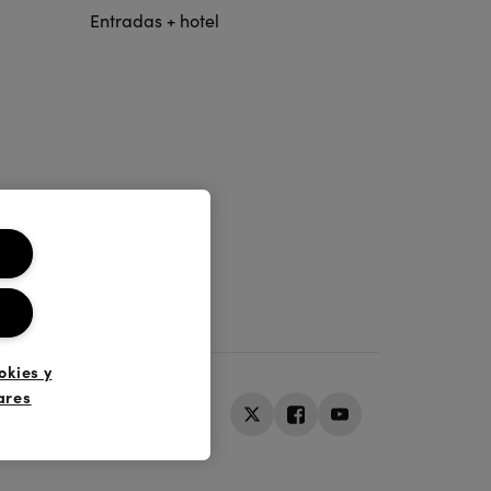
Entradas + hotel
okies y
ares
nos y Condiciones
Aviso Legal
Twitter
Facebook
Youtube