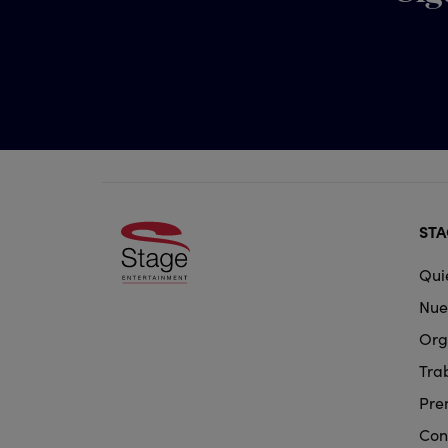
Foo
STA
doo
Qui
nav
Nue
Org
Tra
Pre
Con