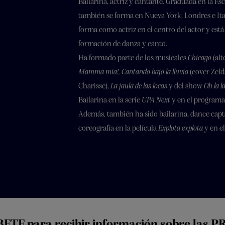
Bailarina, actriz y cantante. Graduada en la Es
también se forma en Nueva York, Londres e Ita
forma como actriz en el centro del actor y est
formación de danza y canto.
Ha formado parte de los musicales
Chicago
(alt
Mamma mia!,
Cantando bajo la lluvia
(cover Zeld
Charisse),
La jaula de las locas
y del show
Oh la la
Bailarina en la serie
UPA Next
y en el program
Además, también ha sido bailarina, dance capta
coreografía en la película
Explota explota
y en e
ETE para recibir información sobre las 