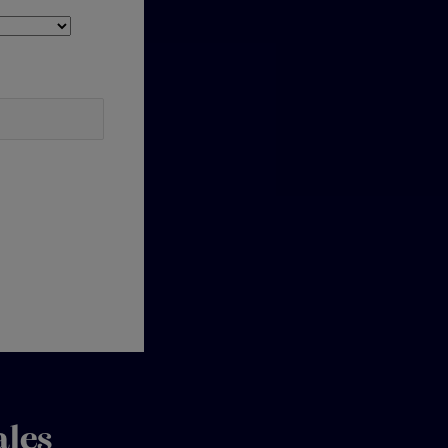
romocional.
ales