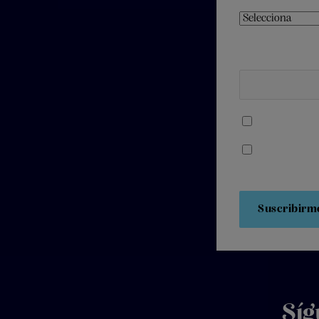
Número de teléfo
Acepto recibi
Acepto los
Té
Síg