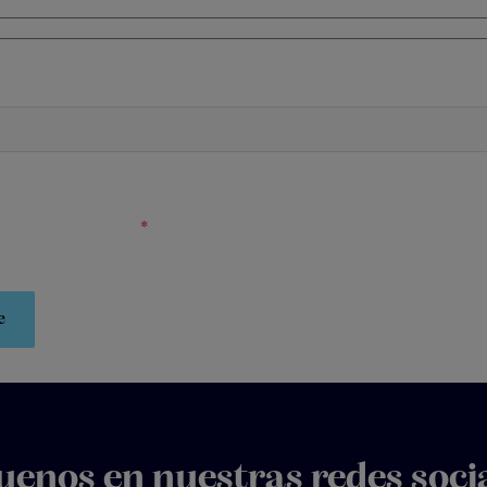
no
r mensajes de WhatsApp con información sobre mi entrada y contenido p
rminos y Condiciones
*
uenos en nuestras redes soci