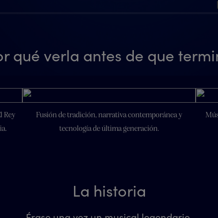
r qué verla antes de que term
El Rey
Fusión de tradición, narrativa contemporánea y
Músi
ia.
tecnología de última generación.
La historia
Érase una vez un musical legendario.