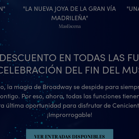
N
LA NUEVA JOYA DE LA GRAN VÍA
UN
MADRILEÑA
MasEscena
E DESCUENTO EN TODAS LAS F
ELEBRACIÓN DEL FIN DEL MUS
nio, la magia de Broadway se despide para siemp
contigo. Por eso, ahora, todas las funciones tiene
a última oportunidad para disfrutar de Cenicienta
¡Improrrogable!
VER ENTRADAS DISPONIBLES