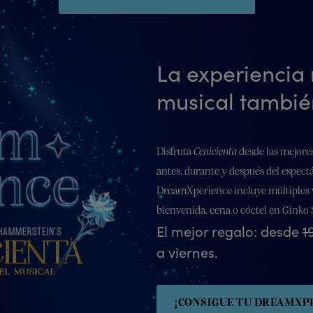
La experiencia
musical tambié
Disfruta
Cenicienta
desde las mejores
antes, durante y después del espect
DreamXperience incluye múltiples v
bienvenida, cena o cóctel en Ginko 
El mejor regalo: desde
1
a viernes.
¡CONSIGUE TU DREAMXP