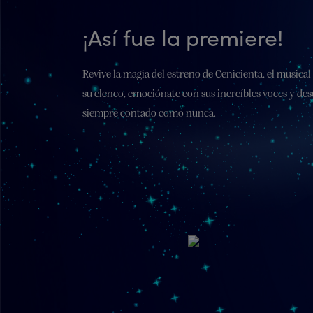
¡Así fue la premiere!
Revive la magia del estreno de Cenicienta, el musica
su elenco, emociónate con sus increíbles voces y des
siempre contado como nunca.