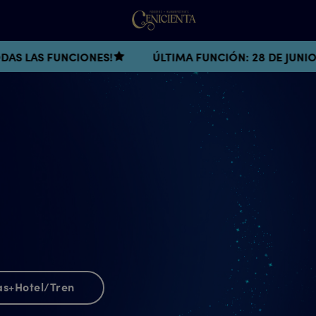
!
ÚLTIMA FUNCIÓN: 28 DE JUNIO
¡SOLO AQUÍ 
as+Hotel/Tren