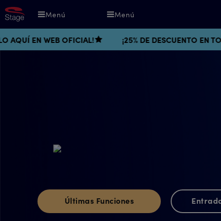
Pasar
Menú
Menú
al
contenido
CIAL!
¡25% DE DESCUENTO EN TODAS LAS FUNCIONES
principal
Últimas Funciones
Entrad