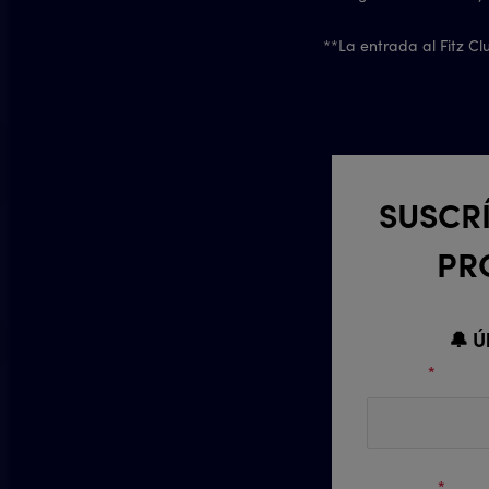
**La entrada al Fitz Cl
SUSCRÍ
PR
🔔 Ú
Nombre
*
Apellidos
*