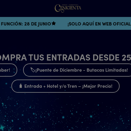
 JUNIO
¡SOLO AQUÍ EN WEB OFICIAL!
¡25% DE
MPRA TUS ENTRADAS DESDE 2
mber!
🏷️​¡Puente de Diciembre - Butacas Limitadas!
🧳 Entrada + Hotel y/o Tren – ¡Mejor Precio!