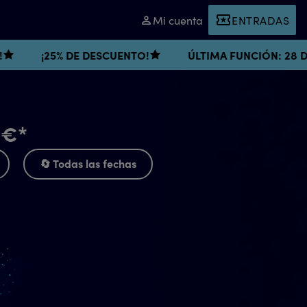
Mi cuenta
ENTRADAS
 DESCUENTO!
ÚLTIMA FUNCIÓN: 28 DE JUNIO
¡
5€*
🔄 Todas las fechas