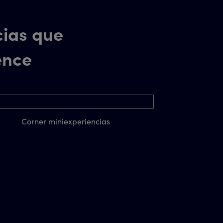
cias que
ence
Corner miniexperiencias