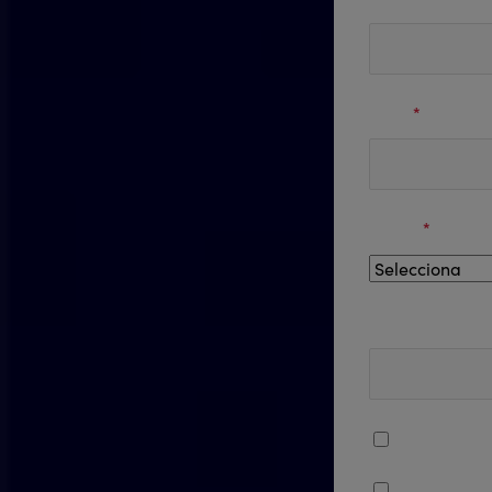
Email
*
Región
*
Número de teléf
Acepto recib
promocional
Acepto los
T