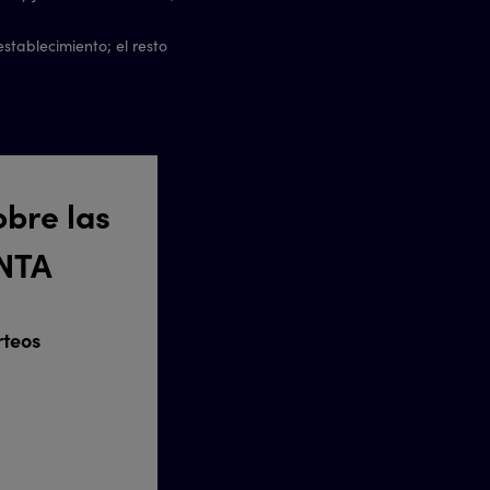
stablecimiento; el resto
bre las
NTA
rteos