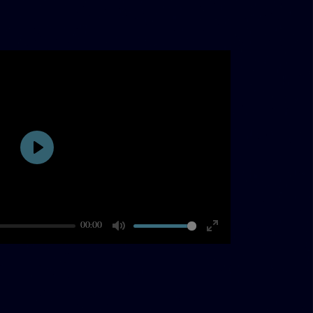
Play
00:00
Mute
Enter
fullscreen