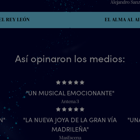
Alejandro Sanz
EL REY LEÓN
EL ALMA AL A
Así opinaron los medios:
UN MUSICAL EMOCIONANTE
Antena 3
N
LA NUEVA JOYA DE LA GRAN VÍA
UN
MADRILEÑA
MasEscena