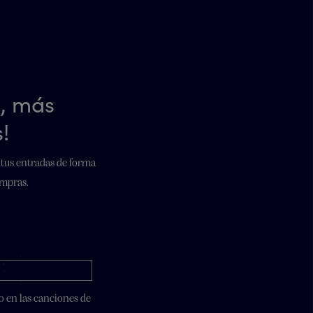
a, más
!
 tus entradas de forma
ompras.
 en las canciones de