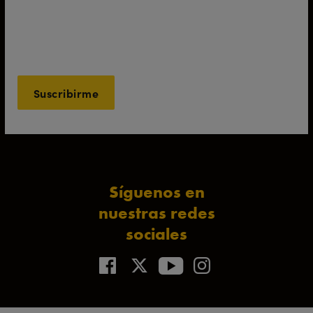
*
Acepto los
Términos y Condiciones
Este campo es obligatorio.
*
Soy mayor de 16 años
Este campo es obligatorio.
Síguenos en
nuestras redes
sociales