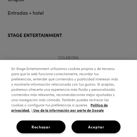
Entradas + hotel
STAGE ENTERTAINMENT
COLABORA:
En Stage Entertainment utilizamos cookies propias y de terceros
para que la web funcione correctamente, recordar tus
preferencias, entender qué contenidos y publicidad interesan más
y mostrarte información relacionada con tus gustos. Si aceptas,
podremos ofrecerte una experiencia más fluida y personalizada:
contenidos más relevantes, recomendaciones mejor ajustadas y
una navegación más cómoda. También puedes rechazar las
Política de
cookies o configurar tus preferencias si quieres.
privacidad.
| Uso de la información por parte de Google
Copyright © 2026 Stage Entertainment España
Rechazar
Aceptar
Footer
Política de Privacidad
Política de Cookies
Configuración de Cookies
Términos y Condiciones
Aviso Legal
Ética de la empresa
navigation