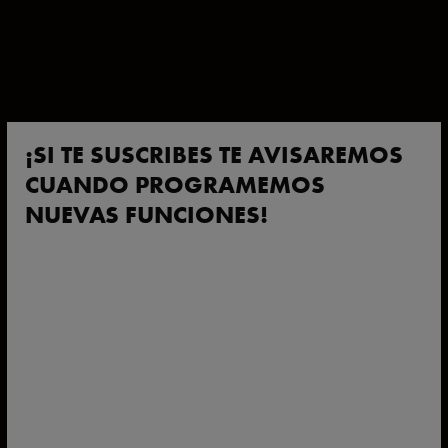
¡SI TE SUSCRIBES TE AVISAREMOS
CUANDO PROGRAMEMOS
NUEVAS FUNCIONES!
*
Nombre
Este campo es obligatorio.
*
Apellidos
Este campo es obligatorio.
*
Email
Este campo es obligatorio.