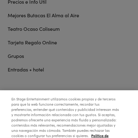
Precios e Info Útil
Mejores Butacas El Alma al Aire
Teatro Ocaso Coliseum
Tarjeta Regalo Online
Grupos
Entradas + hotel
STAGE ENTERTAINMENT
En Stage Entertainment utilizamos cookies propias y de terceros
para que la web funcione correctamente, recordar tus
preferencias, entender qué contenidos y publicidad interesan más
COLABORA:
y mostrarte información relacionada con tus gustos. Si aceptas,
podremos ofrecerte una experiencia más fluida y personalizada:
contenidos más relevantes, recomendaciones mejor ajustadas y
una navegación más cómoda. También puedes rechazar las
Política de
cookies o configurar tus preferencias si quieres.