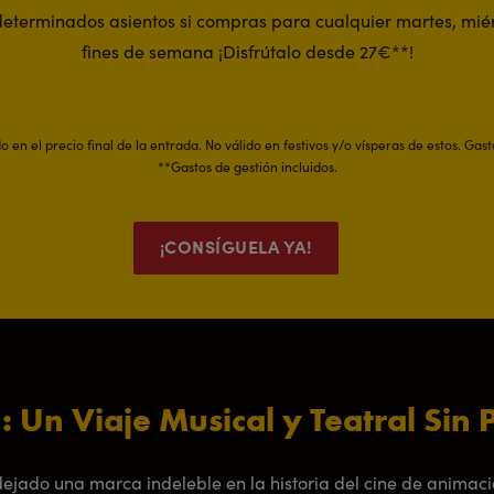
eterminados asientos si compras para cualquier martes, miér
fines de semana ¡Disfrútalo desde 27€**!
 en el precio final de la entrada. No válido en festivos y/o vísperas de estos. Gast
**Gastos de gestión incluidos.
¡CONSÍGUELA YA!
: Un Viaje Musical y Teatral Sin
dejado una marca indeleble en la historia del cine de animac