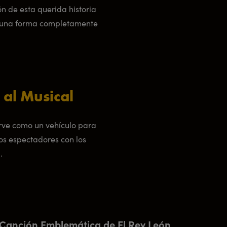
n de esta querida historia
e una forma completamente
 al Musical
irve como un vehículo para
los espectadores con los
.
": Canción Emblemática de El Rey León