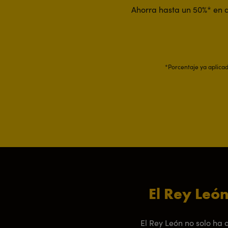
Ahorra hasta un 50%* en d
*Porcentaje ya aplicado
El Rey León
El Rey León no solo ha 