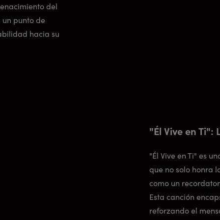
renacimiento del
 un punto de
abilidad hacia su
"Él Vive en Ti"
"Él Vive en Ti" es u
que no solo honra 
como un recordatori
Esta canción encaps
reforzando el mens