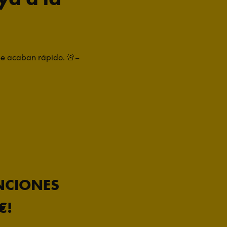
 Se acaban rápido. 🚨–
ANCIONES
€!