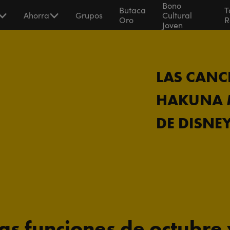
Bono
Butaca
T
Ahorra
Grupos
Cultural
Oro
R
Joven
LAS CANCI
HAKUNA M
DE DISNE
s funciones de octubre 