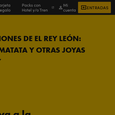
arjeta
Packs con
Mi
ENTRADAS
egalo
Hotel y/o Tren
cuenta
ONES DE EL REY LEÓN:
ATATA Y OTRAS JOYAS
Y
ya a la