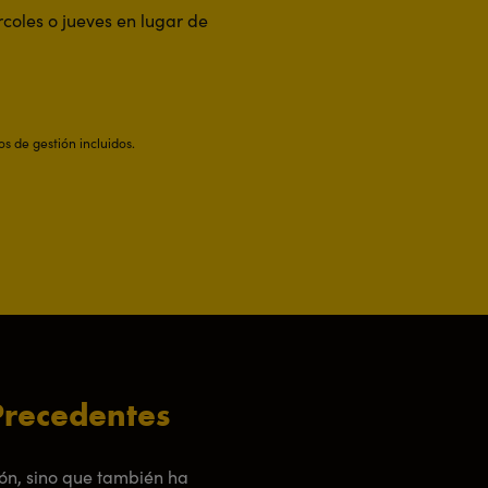
coles o jueves en lugar de
os de gestión incluidos.
 Precedentes
ión, sino que también ha