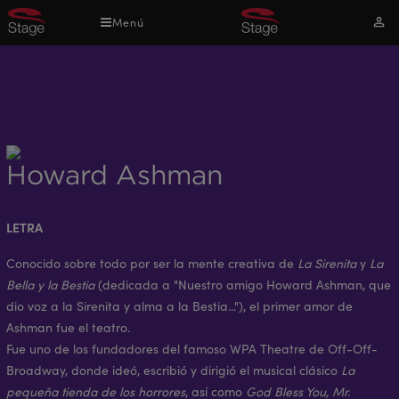
Pasar
Menú
Mi
al
cuen
contenido
principal
Howard Ashman
LETRA
Conocido sobre todo por ser la mente creativa de
La Sirenita
y
La
Bella y la Bestia
(dedicada a "Nuestro amigo Howard Ashman, que
dio voz a la Sirenita y alma a la Bestia..."), el primer amor de
Ashman fue el teatro.
Fue uno de los fundadores del famoso WPA Theatre de Off-Off-
Broadway, donde ideó, escribió y dirigió el musical clásico
La
pequeña tienda de los horrores
, así como
God Bless You, Mr.