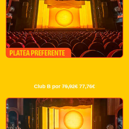
Club B por
79,92€
77,76€