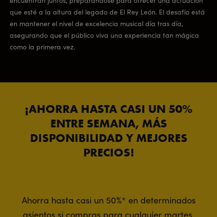
encuentran juntos, preparándose para ofrecer una actuación
que esté a la altura del legado de El Rey León. El desafío está
en mantener el nivel de excelencia musical día tras día,
asegurando que el público viva una experiencia tan mágica
como la primera vez.
¡AHORRA HASTA CASI UN 50%
ENTRE SEMANA, MÁS
DISPONIBILIDAD Y MEJORES
PRECIOS!
Ahorra hasta casi un 50%* en determinados
asientos si compras para cualquier martes,