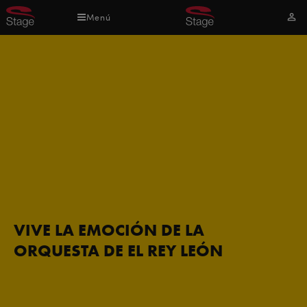
Pasar
Menú
Mi
al
cuen
contenido
principal
VIVE LA EMOCIÓN DE LA
ORQUESTA DE EL REY LEÓN