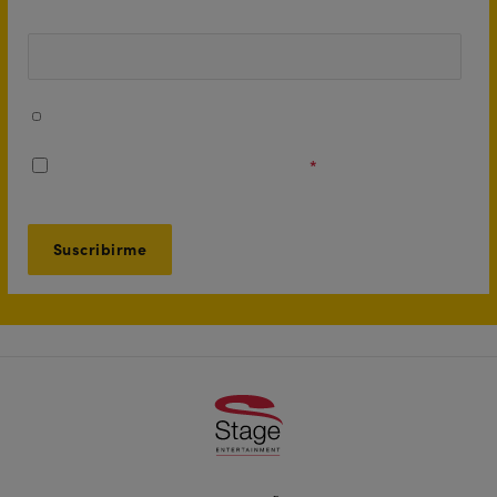
Número de teléfono
Acepto recibir mensajes de WhatsApp con información
sobre mi entrada y contenido promocional.
Acepto los
Términos y Condiciones
*
Footer