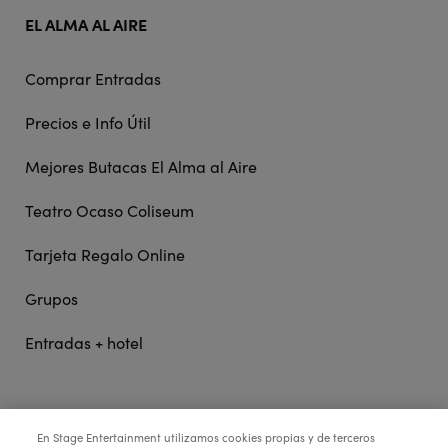
EL ALMA AL AIRE
Comprar Entradas
Precios e Info Útil
Mejores Butacas El Alma al Aire
Teatro Ocaso Coliseum
Tarjeta Regalo Online
Grupos
Entradas + hotel
STAGE ENTERTAINMENT
En Stage Entertainment utilizamos cookies propias y de terceros