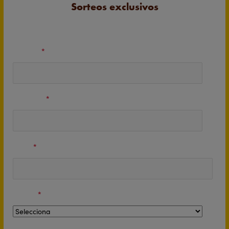
Sorteos exclusivos
Nombre
*
Apellidos
*
Email
*
Región
*