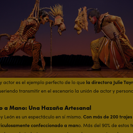
la directora Julie Ta
y actor es el ejemplo perfecto de lo que
ueriendo transmitir en el escenario la unión de actor y person
o a Mano: Una Hazaña Artesanal
Con más de 200 trajes
Rey León es un espectáculo en sí mismo.
ticulosamente confeccionado a man
o. Más del 90% de estos t