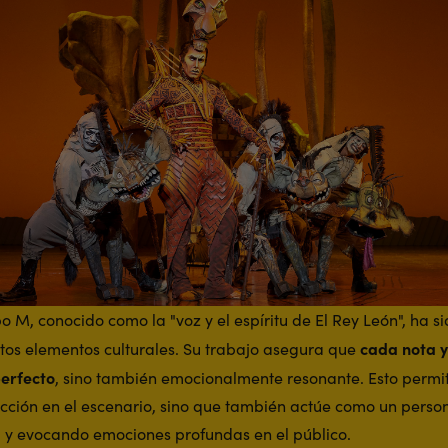
bo M, conocido como la "voz y el espíritu de El Rey León", ha 
cada nota y
stos elementos culturales. Su trabajo asegura que
erfecto
, sino también emocionalmente resonante. Esto permi
ción en el escenario, sino que también actúe como un person
a y evocando emociones profundas en el público.