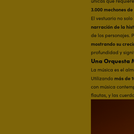
únicas que requiere
3.000 mechones de 
El vestuario no sol
narración de la his
de los personajes. 
mostrando su crec
profundidad y signi
Una Orquesta M
La música es el alm
más de 1
Utilizando
con música contemp
flautas, y las cuer