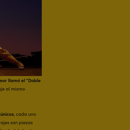
ymor llamó el “Doble
aje al mismo
 únicos
, cada uno
rajes son piezas