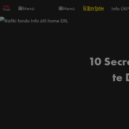
Pasar
El
Info Útil
Menú
Menú
al
Rey
contenido
León,
principal
el
musical
10 Secr
te 