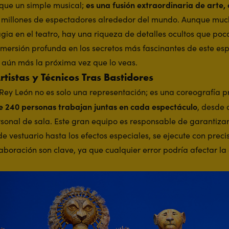
es una fusión extraordinaria de arte, 
 que un simple musical;
 millones de espectadores alrededor del mundo. Aunque mu
gia en el teatro, hay una riqueza de detalles ocultos que poc
mersión profunda en los secretos más fascinantes de este es
 aún más la próxima vez que lo veas.
rtistas y Técnicos Tras Bastidores
Rey León no es solo una representación; es una coreografía pr
 240 personas trabajan juntas en cada espectáculo
, desde 
rsonal de sala. Este gran equipo es responsable de garantiza
e vestuario hasta los efectos especiales, se ejecute con precis
laboración son clave, ya que cualquier error podría afectar la