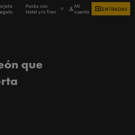
arjeta
Packs con
Mi
ENTRADAS
egalo
Hotel y/o Tren
cuenta
León que
erta