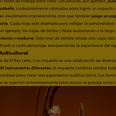
pued
n horas de trabajo para crear. Las pelucas, por ejemplo,
cabello
, cuidadosamente colocados para lograr un aspecto re
juega un pap
o es visualmente impresionante, sino que también
toria
. Cada traje está diseñado para reflejar la personalidad 
Por ejemplo, los trajes de Simba y Nala evolucionan a lo largo
imiento y madurez
. Este nivel de detalle añade una capa adic
ficado a cada personaje, enriqueciendo la experiencia del es
ulticultural
a de El Rey León, y su orquesta es una celebración de diversid
00 instrumentos diferentes
, la orquesta combina sonidos trad
oránea para crear una experiencia auditiva única. Los tambo
das se mezclan armoniosamente para evocar el paisaje sonoro