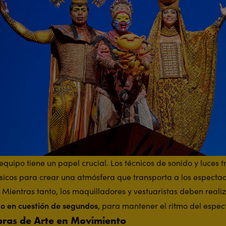
uipo tiene un papel crucial. Los técnicos de sonido y luces 
sicos para crear una atmósfera que transporta a los especta
 Mientras tanto, los maquilladores y vestuaristas deben real
o en cuestión de segundos
, para mantener el ritmo del espec
bras de Arte en Movimiento