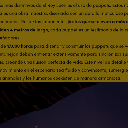
s más distintivos de El Rey León es el uso de puppets. Estos 
a es una obra maestra, diseñada con un detalle meticuloso p
que se elevan a más 
animales. Desde las imponentes jirafas
miden 4 metros de largo
, cada puppet es un testimonio de la c
señadores.
de 17.000 horas
para diseñar y construir los puppets que se v
s manejan deben entrenar extensivamente para sincronizar su
s, creando una ilusión perfecta de vida. Este nivel de detalle
vimiento en el escenario sea fluido y convincente, sumergie
 animales y los humanos coexisten de manera armoniosa.