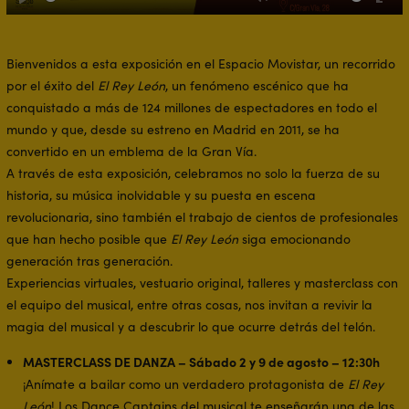
Play
Mute
Ente
full
Bienvenidos a esta exposición en el Espacio Movistar, un recorrido
por el éxito del
El Rey León
, un fenómeno escénico que ha
conquistado a más de 124 millones de espectadores en todo el
mundo y que, desde su estreno en Madrid en 2011, se ha
convertido en un emblema de la Gran Vía.
A través de esta exposición, celebramos no solo la fuerza de su
historia, su música inolvidable y su puesta en escena
revolucionaria, sino también el trabajo de cientos de profesionales
que han hecho posible que
El Rey León
siga emocionando
generación tras generación.
Experiencias virtuales, vestuario original, talleres y masterclass con
el equipo del musical, entre otras cosas, nos invitan a revivir la
magia del musical y a descubrir lo que ocurre detrás del telón.
MASTERCLASS DE DANZA – Sábado 2 y 9 de agosto – 12:30h
¡Anímate a bailar como un verdadero protagonista de
El Rey
León
! Los Dance Captains del musical te enseñarán una de las