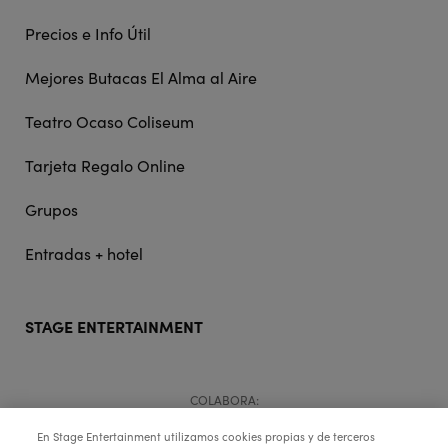
Precios e Info Útil
Mejores Butacas El Alma al Aire
Teatro Ocaso Coliseum
Tarjeta Regalo Online
Grupos
Entradas + hotel
STAGE ENTERTAINMENT
COLABORA:
En Stage Entertainment utilizamos cookies propias y de terceros