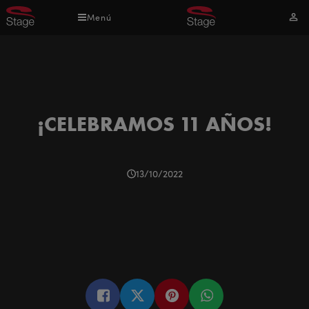
Pasar
Menú
Mi
al
cuen
contenido
principal
¡CELEBRAMOS 11 AÑOS!
13/10/2022