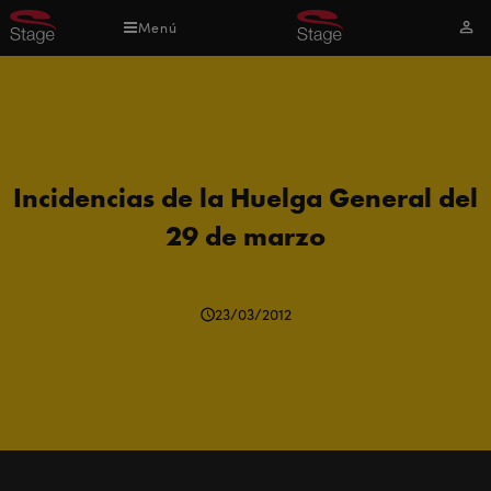
Pasar
Menú
Mi
al
cuen
contenido
principal
Incidencias de la Huelga General del
29 de marzo
23/03/2012