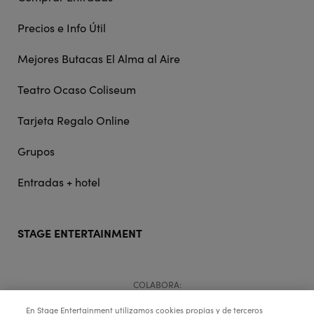
Precios e Info Útil
Mejores Butacas El Alma al Aire
Teatro Ocaso Coliseum
Tarjeta Regalo Online
Grupos
Entradas + hotel
STAGE ENTERTAINMENT
COLABORA:
En Stage Entertainment utilizamos cookies propias y de terceros