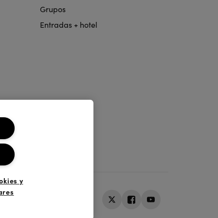
Grupos
Entradas + hotel
okies y
ares
nos y Condiciones
Aviso Legal
Twitter
Facebook
Youtube