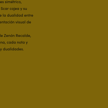
es simétrico,
 Scar cojea y su
e la dualidad entre
entación visual de
a de Zenón Recalde,
ena, cada nota y
y dualidades.