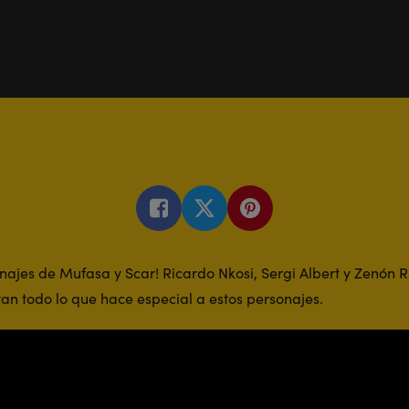
najes de Mufasa y Scar! Ricardo Nkosi, Sergi Albert y Zenón R
tan todo lo que hace especial a estos personajes.