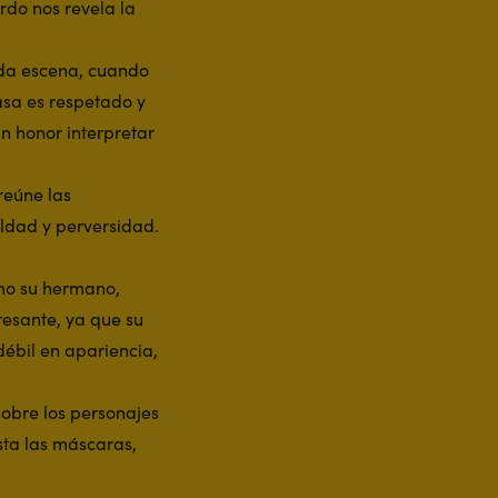
ardo nos revela la
da escena, cuando
fasa es respetado y
n honor interpretar
reúne las
aldad y perversidad.
omo su hermano,
resante, ya que su
débil en apariencia,
sobre los personajes
sta las máscaras,