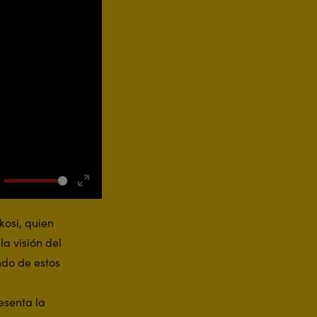
ute
Enter
fullscreen
kosi, quien
a visión del
ndo de estos
esenta la