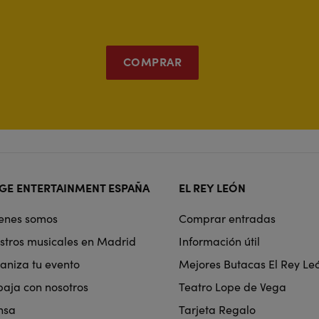
COMPRAR
ter
GE ENTERTAINMENT ESPAÑA
EL REY LEÓN
rmat
enes somos
Comprar entradas
igation
stros musicales en Madrid
Información útil
aniza tu evento
Mejores Butacas El Rey Le
baja con nosotros
Teatro Lope de Vega
nsa
Tarjeta Regalo