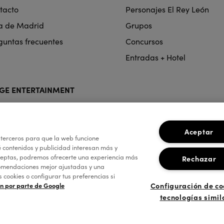
tacto
Personajes El Rey León
a de Madrid
Grupos
guntas frecuentes
Concursos
Entradas + Hotel
GE ENTERTAINMENT
Aceptar
 terceros para que la web funcione
 contenidos y publicidad interesan más y
aceptas, podremos ofrecerte una experiencia más
Rechazar
comendaciones mejor ajustadas y una
ookies o configurar tus preferencias si
Configuración de co
ón por parte de Google
tecnologías simil
a de Privacidad
Política de Cookies
Configuración de Cookies
Térmi
Ética de la empresa
on