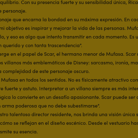
equilibrio. Con su presencia fuerte y su sensibilidad única, Ric
e personaje.
onaje que encarna la bondad en su máxima expresión. En ca
 mi objetivo es inspirar y mejorar la vida de las personas. Mu
, y eso es algo que intento transmitir en cada momento. Es u
n querido y con tanta trascendencia".
erge en el papel de Scar, el hermano menor de Mufasa. Scar 
los villanos más emblemáticos de Disney: sarcasmo, ironía, m
a complejidad de este personaje oscuro.
a Mufasa en todos los sentidos. No es físicamente atractivo c
 fuerte y astuto. Interpretar a un villano siempre es más inte
gica lo convierte en un desafío apasionante. Scar puede ser 
n arma poderosa que no debe subestimarse".
tro talentoso director residente, nos brinda una visión única 
cómo se reflejan en el diseño escénico. Desde el vestuario ha
smite su esencia.