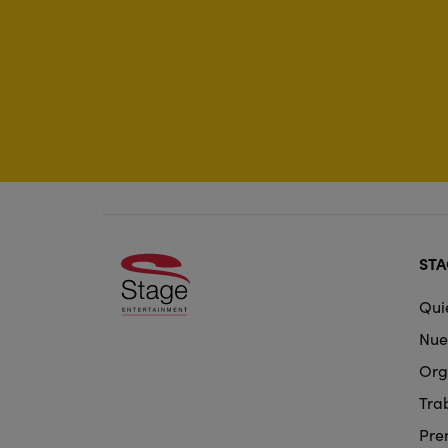
Foo
STA
doo
Qui
nav
Nue
Org
Tra
Pre