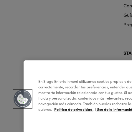
Con
Guí
Pre
STA
En Stage Entertainment utilizamos cookies propias y de
COLABORA:
correctamente, recordar tus preferencias, entender qué
mostrarte información relacionada con tus gustos. Si 
fluida y personalizada: contenidos más relevantes, re
navegación más cómoda. También puedes rechazar las c
quieres.
Política de privacidad.
| Uso de la informaci
Copyright © 2026 Stage Entertainment
Polític
Footer
España
navigati