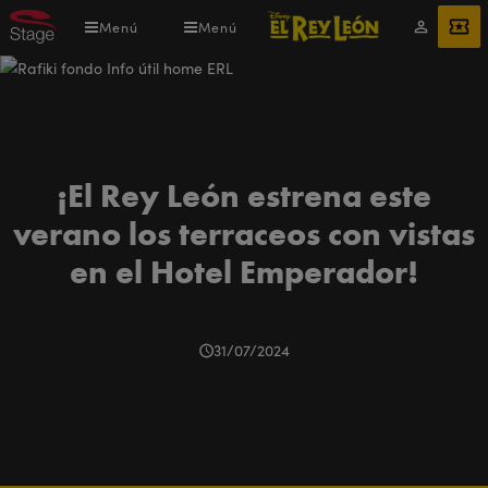
Pasar
Menú
Menú
Mi
ENTRADAS
al
cuenta
contenido
principal
¡El Rey León estrena este
verano los terraceos con vistas
en el Hotel Emperador!
31/07/2024