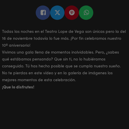
Todas las noches en el Teatro Lope de Vega son únicas pero la del
16 de noviembre todavía lo fue más. ¡Por fin celebramos nuestro
10º aniversario!
Vivimos una gala llena de momentos inolvidables. Pero, ¿sabes
qué estábamos pensando? Que sin ti, no lo hubiéramos
conseguido. Tú has hecho posible que se cumpla nuestro sueño.
No te pierdas en este vídeo y en la galería de imágenes los
mejores momentos de esta celebración.
¡Que lo disfrutes!
00:00
Play
Mute
Ente
Play
full