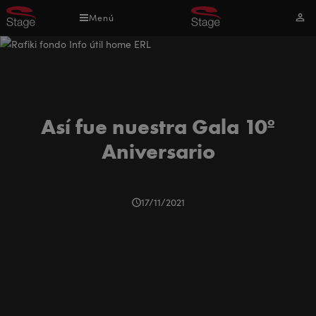
Pasar
Menú
Mi
al
cuen
contenido
principal
Así fue nuestra Gala 10º
Aniversario
17/11/2021