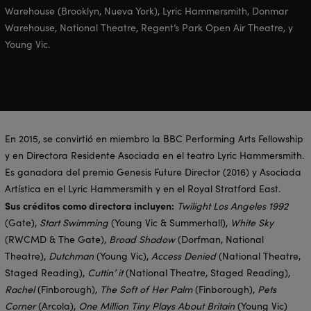
Warehouse (Brooklyn, Nueva York), Lyric Hammersmith, Donmar
Warehouse, National Theatre, Regent’s Park Open Air Theatre, y
Young Vic.
En 2015, se convirtió en miembro
la BBC Performing Arts Fellowship
y en Directora Residente Asociada en el teatro Lyric Hammersmith.
Es ganadora del premio Genesis Future Director (2016) y Asociada
Artística en el Lyric Hammersmith y en el Royal Stratford East.
Sus créditos como directora incluyen:
Twilight Los Angeles 1992
(Gate),
Start Swimming
(Young Vic & Summerhall),
White Sky
(RWCMD & The Gate),
Broad Shadow
(Dorfman, National
Theatre),
Dutchman
(Young Vic),
Access Denied
(National Theatre,
Staged Reading),
Cuttin’ it
(National Theatre, Staged Reading),
Rachel
(Finborough),
The Soft of Her Palm
(Finborough),
Pets
Corner
(Arcola),
One Million Tiny Plays About Britain
(Young Vic)