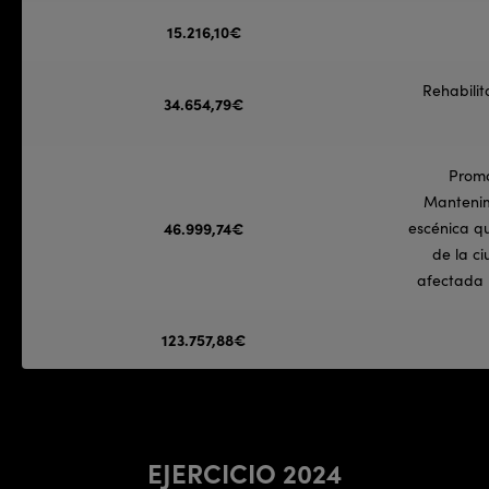
15.216,10€
Rehabilit
34.654,79€
Promo
Mantenim
46.999,74€
escénica qu
de la c
afectada p
123.757,88€
EJERCICIO 2024