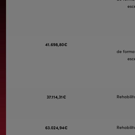
esc
41.698,80€
de forma
esc
37.114,31€
Rehabilit
63.024,94€
Rehabilit