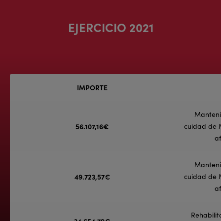
EJERCICIO 2021
IMPORTE
Mantenim
56.107,16€
cuidad de M
a
Mantenim
49.723,57€
cuidad de M
a
Rehabilit