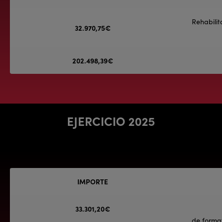
Rehabilit
32.970,75€
202.498,39€
EJERCICIO 2025
IMPORTE
33.301,20€
de forma