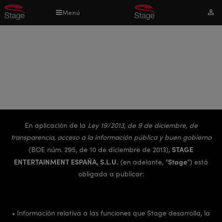
Pasar
Menú
Mi
al
cuen
contenido
principal
TRANSPARENCIA STAGE
En aplicación de la
Ley 19/2013, de 9 de diciembre, de
transparencia, acceso a la información pública y buen gobierno
STAGE
(BOE núm. 295, de 10 de diciembre de 2013),
ENTERTAINMENT ESPAÑA, S.L.U.
Stage
(en adelante, “
”) está
obligada a publicar:
• Información relativa a las funciones que Stage desarrolla, la