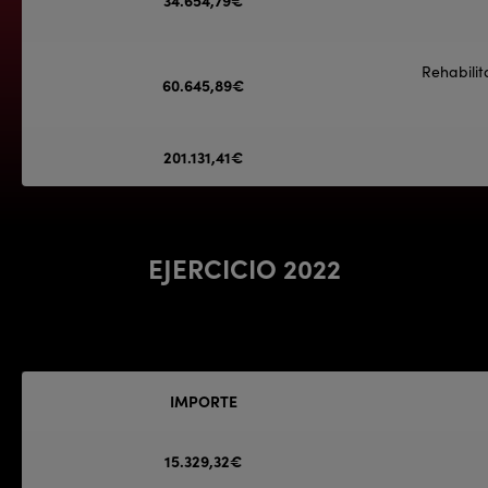
34.654,79€
Rehabilit
60.645,89€
201.131,41€
EJERCICIO 2022
IMPORTE
15.329,32€