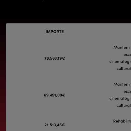
IMPORTE
Mantenim
esc
78.563,19€
cinematogr
cultura
Mantenim
esc
69.451,00€
cinematogr
cultura
Rehabilit
21.513,45€