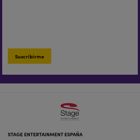
*
Email
Este campo es obligatorio.
*
Acepto los
Términos y Condiciones
Este campo es obligatorio.
*
Soy mayor de 16 años
Este campo es obligatorio.
Footer
STAGE ENTERTAINMENT ESPAÑA
doormat