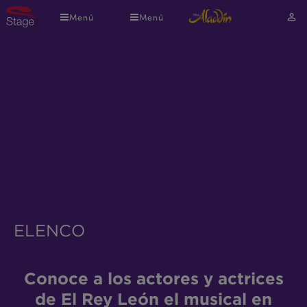
Pasar
Menú
Menú
Mi
al
cuen
contenido
principal
ELENCO
Conoce a los actores y actrices
de El Rey León el musical en