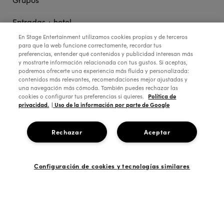
Entradas + hotel
En Stage Entertainment utilizamos cookies propias y de terceros
para que la web funcione correctamente, recordar tus
preferencias, entender qué contenidos y publicidad interesan más
STAGE ENTERTAINMENT
y mostrarte información relacionada con tus gustos. Si aceptas,
podremos ofrecerte una experiencia más fluida y personalizada:
contenidos más relevantes, recomendaciones mejor ajustadas y
una navegación más cómoda. También puedes rechazar las
COLABORA:
Política de
cookies o configurar tus preferencias si quieres.
privacidad.
| Uso de la información por parte de Google
Rechazar
Aceptar
Configuración de cookies y tecnologías similares
Copyright © 2026 Stage Entertainment España
Footer
Política de Privacidad
Política de Cookies
Configuración de Cookies
Términos y Condiciones
Aviso Legal
Ética de la empresa
navigation