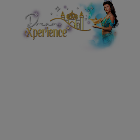
La mejor butaca donde ver Aladdín, el musical,
en la zona preferente del teatro y una propuesta
de experiencias exclusivas única, para disfrutar
antes, durante y después del espectáculo.
DreamXperience es deslumbrante. Sorprendente.
Inolvidable. Un sueño hecho realidad.