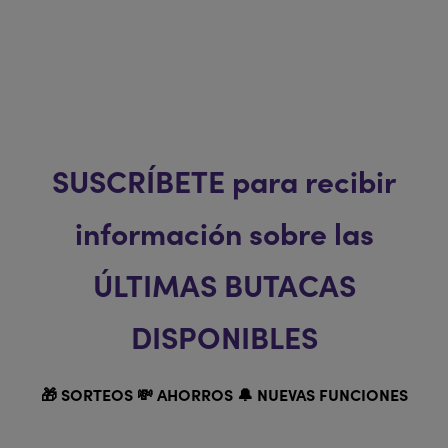
Con un valor de 400 euros y dirigido a quienes celebren su 18
cumpleaños en 2025, es una gran oportunidad para descubrir
el musical.
SUSCRÍBETE para recibir
información sobre las
ÚLTIMAS BUTACAS
DISPONIBLES
🎁 SORTEOS 💸 AHORROS 🔔 NUEVAS FUNCIONES