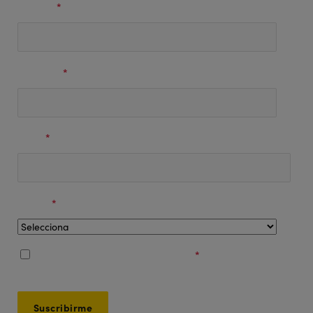
Nombre
*
Apellidos
*
Email
*
Región
*
Acepto los
Términos y Condiciones
*