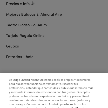
Precios e Info Útil
Mejores Butacas El Alma al Aire
Teatro Ocaso Coliseum
Tarjeta Regalo Online
Grupos
Entradas + hotel
STAGE ENTERTAINMENT
En Stage Entertainment utilizamos cookies propias y de terceros
para que la web funcione correctamente, recordar tus
preferencias, entender qué contenidos y publicidad interesan más
COLABORA:
y mostrarte información relacionada con tus gustos. Si aceptas,
podremos ofrecerte una experiencia más fluida y personalizada:
contenidos más relevantes, recomendaciones mejor ajustadas y
una navegación más cómoda. También puedes rechazar las