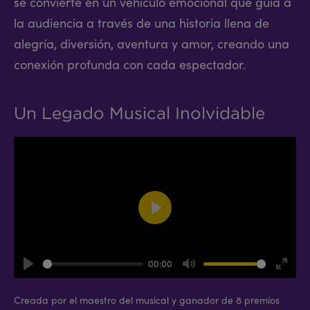
se convierte en un vehículo emocional que guía a
la audiencia a través de una historia llena de
alegría, diversión, aventura y amor, creando una
conexión profunda con cada espectador.
Un Legado Musical Inolvidable
Play
00:00
Play
Mute
Enter
fullsc
Creada por el maestro del musical y ganador de 8 premios