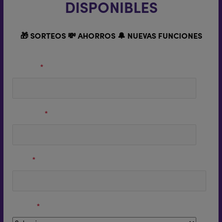
DISPONIBLES
🎁 SORTEOS 💸 AHORROS 🔔 NUEVAS FUNCIONES
Nombre
*
Apellidos
*
Email
*
Región
*