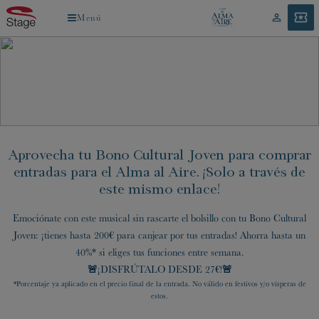
Pasar
Menú
Menú
Mi
ENTRADAS
al
cuenta
contenido
principal
Aprovecha tu Bono Cultural Joven para comprar
entradas para el Alma al Aire. ¡Solo a través de
este mismo enlace!
Emociónate con este musical sin rascarte el bolsillo con tu Bono Cultural
Joven: ¡tienes hasta 200€ para canjear por tus entradas! Ahorra hasta un
40%* si eliges tus funciones entre semana.
🚨
¡DISFRÚTALO DESDE 27€!
🚨
*Porcentaje ya aplicado en el precio final de la entrada. No válido en festivos y/o vísperas de
estos.