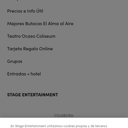
Precios e Info Útil
Mejores Butacas El Alma al Aire
Teatro Ocaso Coliseum
Tarjeta Regalo Online
Grupos
Entradas + hotel
STAGE ENTERTAINMENT
COLABORA:
En Stage Entertainment utilizamos cookies propias y de terceros