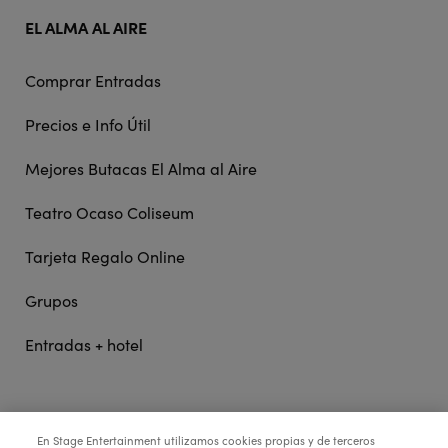
EL ALMA AL AIRE
Comprar Entradas
Precios e Info Útil
Mejores Butacas El Alma al Aire
Teatro Ocaso Coliseum
Tarjeta Regalo Online
Grupos
Entradas + hotel
STAGE ENTERTAINMENT
En Stage Entertainment utilizamos cookies propias y de terceros