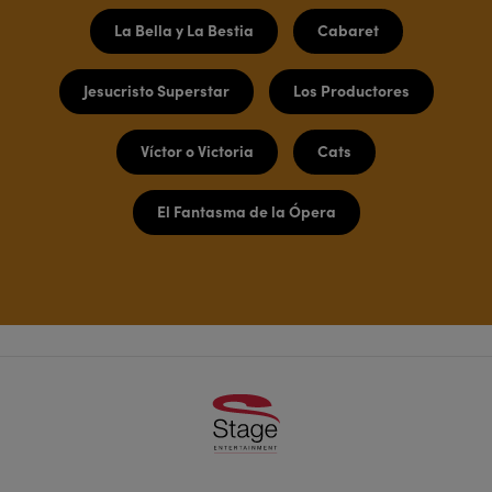
La Bella y La Bestia
Cabaret
Jesucristo Superstar
Los Productores
Víctor o Victoria
Cats
El Fantasma de la Ópera
Footer