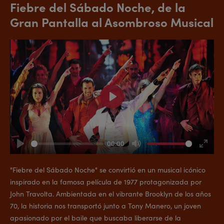
Fiebre del Sábado Noche, de la
Gran Pantalla al Asombroso Musical
Play
00:00
Play
Mute
Enter
fullsc
"Fiebre del Sábado Noche" se convirtió en un musical icónico
inspirado en la famosa película de 1977 protagonizada por
John Travolta. Ambientada en el vibrante Brooklyn de los años
70, la historia nos transportó junto a Tony Manero, un joven
apasionado por el baile que buscaba liberarse de la