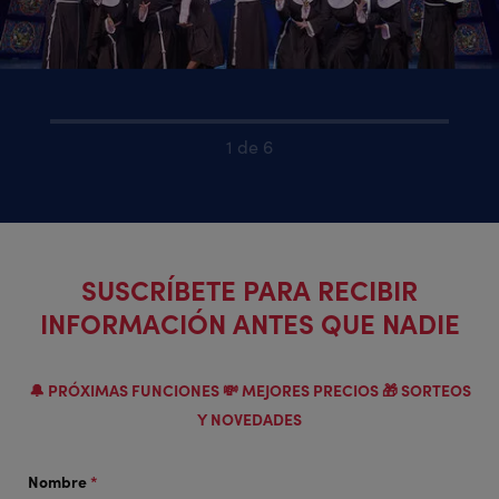
1 de 6
SUSCRÍBETE PARA RECIBIR
INFORMACIÓN ANTES QUE NADIE
🔔 PRÓXIMAS FUNCIONES 💸 MEJORES PRECIOS 🎁 SORTEOS
Y NOVEDADES
Nombre
*