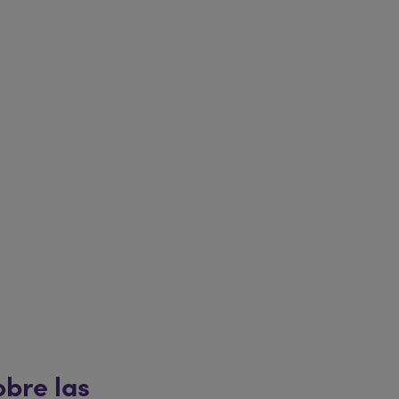
 Joven en el proceso de compra y disfruta de
Aladdín.
y dirigido a quienes celebren su 18 cumpleaños
n oportunidad para descubrir el musical.
bre las