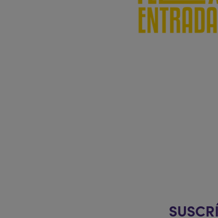
Si te surge un imprevisto, ¡te cubrimo
Compra ahora y no te preocupes por lo que pa
la fecha de tus entradas de forma gratuita h
anterior a la función. Aplicable a t
¡Solo aquí, en la web ofi
SUSCRÍ