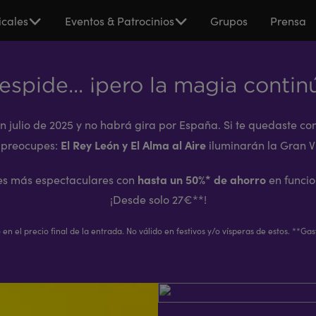
cales
Eventos & Patrocinios
Grupos
Prensa
espide... ¡pero la magia contin
en julio de 2025 y no habrá gira por España. Si te quedaste 
El Rey León y El Alma al Aire
 preocupes:
iluminarán la Gran V
hasta un 50%* de ahorro
les más espectaculares con
en funcio
¡Desde solo 27€**!
en el precio final de la entrada. No válido en festivos y/o vísperas de estos. **Gas