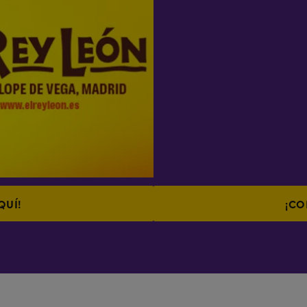
QUÍ!
¡CO