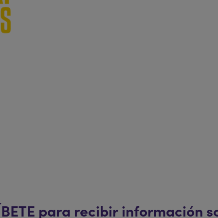
Utiliza tu Bono Cultural
s con FlexiEntradas!
se después. Podrás cambiar
Con un valor de 400 euros 
asta las 18 horas del día
en 2025, es una gra
odas las compras.
cial!
BETE para recibir información so