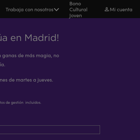
Bono
Trabaja con nosotros
Cultural
Mi cuenta
Joven
úa en Madrid!
con ganas de más magia, no
ía.
nes de martes a jueves.
tos de gestión incluidos.