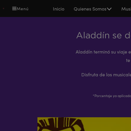
Pasar
Main
Inicio
Quienes Somos
Musi
Menú
al
navigation
contenido
principal
Aladdín se d
Aladdín terminó su viaje 
te
Disfruta de los musica
*Porcentaje ya aplicado 