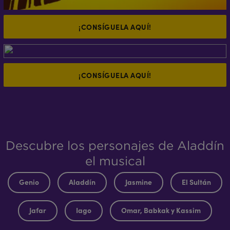
¡CONSÍGUELA AQUÍ!
¡CONSÍGUELA AQUÍ!
Descubre los personajes de Aladdín
el musical
Genio
Aladdín
Jasmine
El Sultán
Jafar
Iago
Omar, Babkak y Kassim