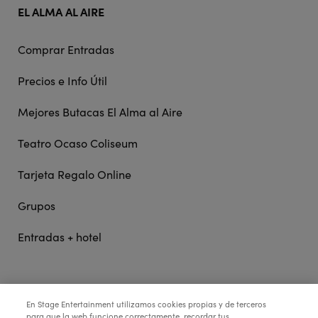
EL ALMA AL AIRE
Comprar Entradas
Precios e Info Útil
Mejores Butacas El Alma al Aire
Teatro Ocaso Coliseum
Tarjeta Regalo Online
Grupos
Entradas + hotel
STAGE ENTERTAINMENT
En Stage Entertainment utilizamos cookies propias y de terceros
para que la web funcione correctamente, recordar tus