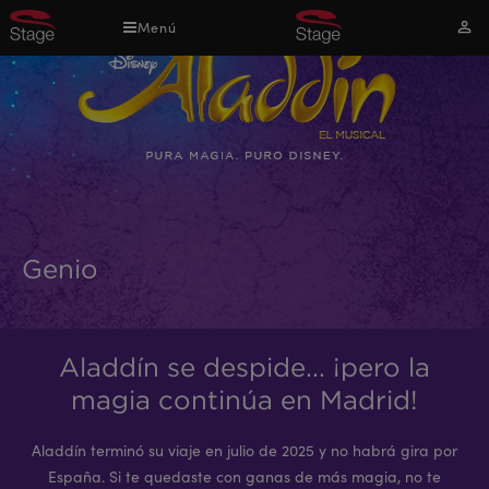
Pasar
Menú
Mi
al
cuen
contenido
principal
Genio
Aladdín se despide... ¡pero la
magia continúa en Madrid!
Aladdín terminó su viaje en julio de 2025 y no habrá gira por
España. Si te quedaste con ganas de más magia, no te