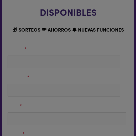
DISPONIBLES
🎁 SORTEOS 💸 AHORROS 🔔 NUEVAS FUNCIONES
Nombre
*
Apellidos
*
Email
*
Región
*