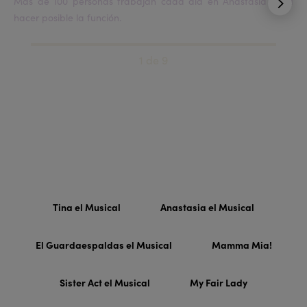
Más de 100 personas trabajan cada día en Anastasia para
hacer posible la función.
1 de 9
Visita todos los musicales de Stage
Entertainment
Tina el Musical
Anastasia el Musical
El Guardaespaldas el Musical
Mamma Mia!
Sister Act el Musical
My Fair Lady