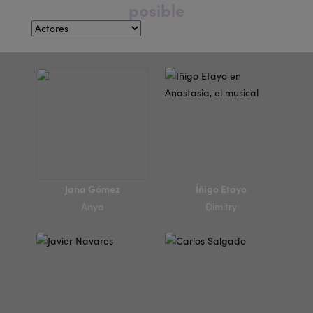
posible
Jana Gómez
Íñigo Etayo
Anya
Dimitry