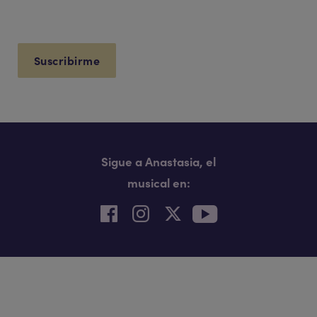
*
Acepto los
Términos y Condiciones
Este campo es obligatorio.
*
Soy mayor de 16 años
Este campo es obligatorio.
Sigue a Anastasia, el
musical en:
Anastasia: Un Viaje Inolvidable a
través del Tiempo y la Música