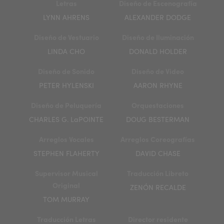
Letras
Diseño de Escenografía
LYNN AHRENS
ALEXANDER DODGE
Diseño de Vestuario
Diseño de Iluminación
LINDA CHO
DONALD HOLDER
Diseño de Sonido
Diseño de Video
PETER HYLENSKI
AARON RHYNE
Diseño de Peluquería
Orquestaciones
CHARLES G. LaPOINTE
DOUG BESTERMAN
Arreglos Vocales
Arreglos Coreografías
STEPHEN FLAHERTY
DAVID CHASE
Supervisor Musical
Traducción Libreto
Original
ZENÓN RECALDE
TOM MURRAY
Traducción Letras
Director residente