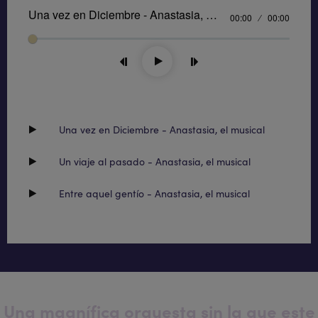
Una vez en Diciembre - Anastasia, el musical
Current
00:00
Duration
00:00
time
Seek
Play
Tog
Mu
Una vez en Diciembre - Anastasia, el musical
Un viaje al pasado - Anastasia, el musical
Entre aquel gentío - Anastasia, el musical
Una magnífica orquesta sin la que este