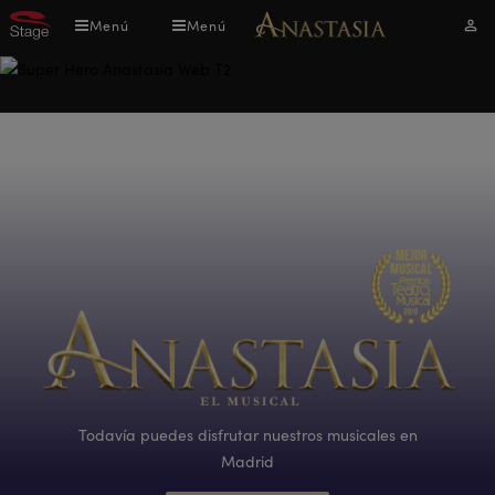
Pasar
Menú
Menú
Mi
al
cuen
contenido
principal
Todavía puedes disfrutar nuestros musicales en
Madrid