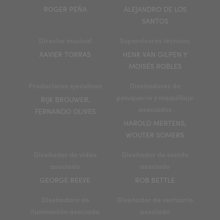
ROGER PEÑA
ALEJANDRO DE LOS
SANTOS
Director musical
Supervisores técnicos
XAVIER TORRAS
HENK VAN GILPEN Y
MOISÉS ROBLES
Productores ejecutivos
Diseñadores de
peluquería y maquillaje
RIJK BROUWER,
asociados
FERNANDO OLIVES
HAROLD MERTENS,
WOUTER SOMERS
Diseñador de vídeo
Diseñador de sonido
asociado
asociado
GEORGE REEVE
ROB BETTLE
Diseñadora de
Diseñador de vestuario
iluminación asociada
asociado