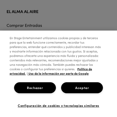
EL ALMA AL AIRE
Comprar Entradas
Precios e Info Útil
En Stage Entertainment utilizamos cookies propias y de terceros
para que la web funcione correctamente, recordar tus
preferencias, entender qué contenidos y publicidad interesan más
Mejores Butacas El Alma al Aire
y mostrarte información relacionada con tus gustos. Si aceptas,
podremos ofrecerte una experiencia más fluida y personalizada:
Teatro Ocaso Coliseum
contenidos más relevantes, recomendaciones mejor ajustadas y
una navegación más cómoda. También puedes rechazar las
Política de
cookies o configurar tus preferencias si quieres.
Tarjeta Regalo Online
privacidad.
| Uso de la información por parte de Google
Grupos
Rechazar
Aceptar
Entradas + hotel
Configuración de cookies y tecnologías similares
STAGE ENTERTAINMENT