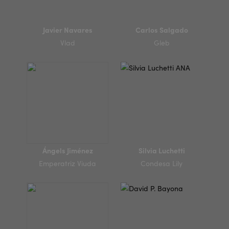
Javier Navares
Carlos Salgado
Vlad
Gleb
Ángels Jiménez
Silvia Luchetti
Emperatriz Viuda
Condesa Lily