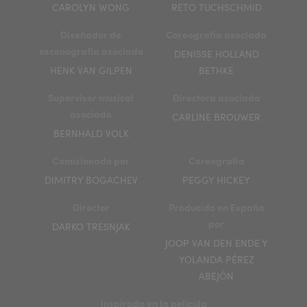
CAROLYN WONG
RETO TUCHSCHMID
Diseñador de
Coreografía asociada
escenografía asociado
DENISSE HOLLAND
HENK VAN GILPEN
BETHKE
Supervisor musical
Directora asociada
asociado
CARLINE BROUWER
BERNHALD VOLK
Comisionado por
Coreografía
DIMITRY BOGACHEV
PEGGY HICKEY
Director
Producido en España
por
DARKO TRESNJAK
JOOP VAN DEN ENDE Y
YOLANDA PÉREZ
ABEJÓN
Inspirado en la película