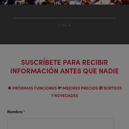
1 de 8
SUSCRÍBETE PARA RECIBIR
INFORMACIÓN ANTES QUE NADIE
🔔 PRÓXIMAS FUNCIONES 💸 MEJORES PRECIOS 🎁 SORTEOS
Y NOVEDADES
Nombre
*