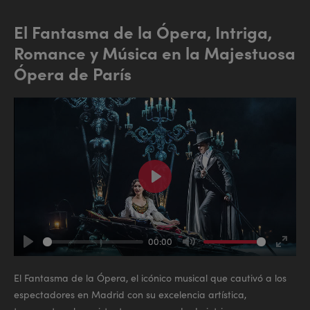
El Fantasma de la Ópera, Intriga,
Romance y Música en la Majestuosa
Ópera de París
Play
00:00
Play
Mute
Enter
fullsc
El Fantasma de la Ópera, el icónico musical que cautivó a los
espectadores en Madrid con su excelencia artística,