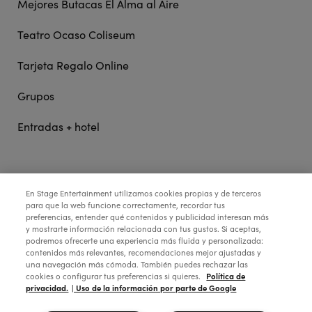
Mejores Butacas El Alma al Aire
Teatro Ocaso Coliseum
Tarjeta Regalo Online
Grupos
Entradas + hotel
STAGE ENTERTAINMENT
En Stage Entertainment utilizamos cookies propias y de terceros
para que la web funcione correctamente, recordar tus
preferencias, entender qué contenidos y publicidad interesan más
COLABORA:
y mostrarte información relacionada con tus gustos. Si aceptas,
podremos ofrecerte una experiencia más fluida y personalizada:
contenidos más relevantes, recomendaciones mejor ajustadas y
una navegación más cómoda. También puedes rechazar las
Política de
cookies o configurar tus preferencias si quieres.
privacidad.
| Uso de la información por parte de Google