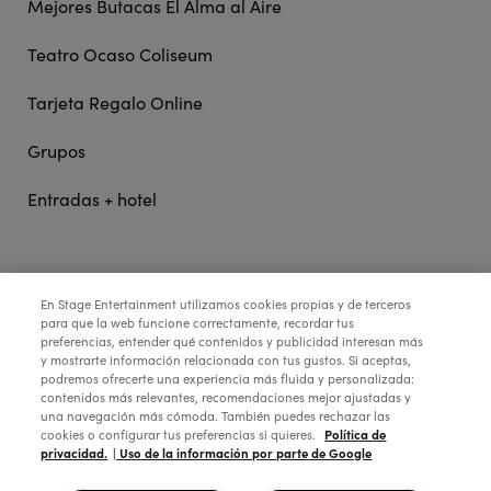
Mejores Butacas El Alma al Aire
Teatro Ocaso Coliseum
Tarjeta Regalo Online
Grupos
Entradas + hotel
STAGE ENTERTAINMENT
En Stage Entertainment utilizamos cookies propias y de terceros
para que la web funcione correctamente, recordar tus
preferencias, entender qué contenidos y publicidad interesan más
COLABORA:
y mostrarte información relacionada con tus gustos. Si aceptas,
podremos ofrecerte una experiencia más fluida y personalizada:
contenidos más relevantes, recomendaciones mejor ajustadas y
una navegación más cómoda. También puedes rechazar las
Política de
cookies o configurar tus preferencias si quieres.
privacidad.
| Uso de la información por parte de Google