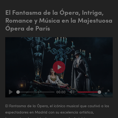
El Fantasma de la Ópera, Intriga,
Romance y Música en la Majestuosa
Ópera de París
Play
00:00
Play
Mute
Enter
fullsc
El Fantasma de la Ópera, el icónico musical que cautivó a los
espectadores en Madrid con su excelencia artística,