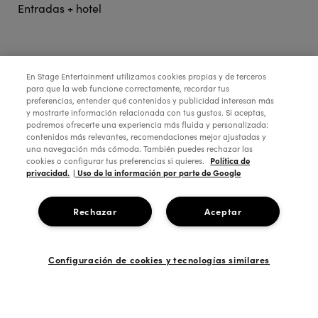
Entradas + hotel
STAGE ENTERTAINMENT
En Stage Entertainment utilizamos cookies propias y de terceros
para que la web funcione correctamente, recordar tus
preferencias, entender qué contenidos y publicidad interesan más
COLABORA:
y mostrarte información relacionada con tus gustos. Si aceptas,
podremos ofrecerte una experiencia más fluida y personalizada:
contenidos más relevantes, recomendaciones mejor ajustadas y
una navegación más cómoda. También puedes rechazar las
Política de
cookies o configurar tus preferencias si quieres.
privacidad.
| Uso de la información por parte de Google
Rechazar
Aceptar
Configuración de cookies y tecnologías similares
Copyright © 2026 Stage Entertainment España
Footer
Política de Privacidad
Política de Cookies
Configuración de Cookies
Términos y Condiciones
Aviso Legal
Ética de la empresa
navigation
Twitter
Facebook
Youtube