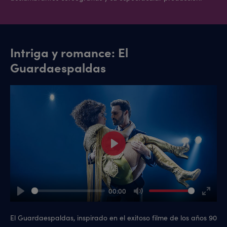
Intriga y romance: El
Guardaespaldas
Play
00:00
Play
Mute
Enter
fullsc
El Guardaespaldas, inspirado en el exitoso filme de los años 90