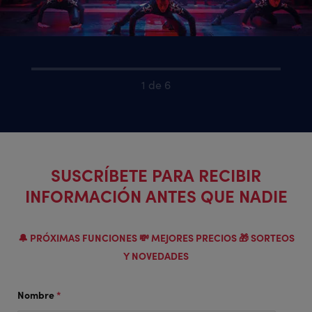
1 de 6
SUSCRÍBETE PARA RECIBIR
INFORMACIÓN ANTES QUE NADIE
🔔 PRÓXIMAS FUNCIONES 💸 MEJORES PRECIOS 🎁 SORTEOS
Y NOVEDADES
Nombre
*