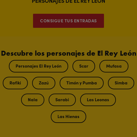
PERSONAJES DE EL REY LEÓN
CONSIGUE TUS ENTRADAS
Descubre los personajes de El Rey León
Personajes El Rey León
Scar
Mufasa
Rafiki
Zazú
Timón y Pumba
Simba
Nala
Sarabi
Las Leonas
Las Hienas