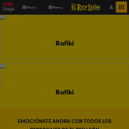
Pasar
Menú
Menú
Mi
ENTRADAS
al
cuenta
contenido
principal
Rafiki
Rafiki
EMOCIÓNATE AHORA CON TODOS LOS