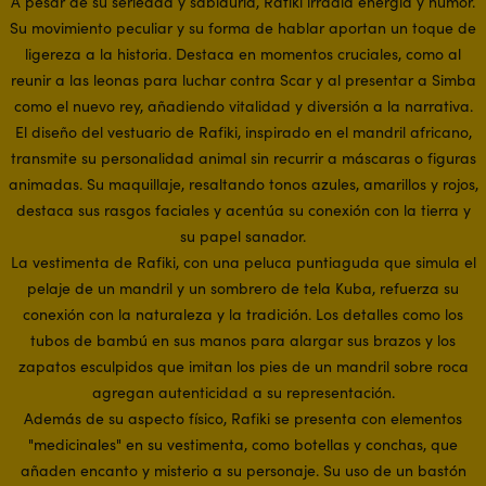
A pesar de su seriedad y sabiduría, Rafiki irradia energía y humor.
Su movimiento peculiar y su forma de hablar aportan un toque de
ligereza a la historia. Destaca en momentos cruciales, como al
reunir a las leonas para luchar contra Scar y al presentar a Simba
como el nuevo rey, añadiendo vitalidad y diversión a la narrativa.
El diseño del vestuario de Rafiki, inspirado en el mandril africano,
transmite su personalidad animal sin recurrir a máscaras o figuras
animadas. Su maquillaje, resaltando tonos azules, amarillos y rojos,
destaca sus rasgos faciales y acentúa su conexión con la tierra y
su papel sanador.
La vestimenta de Rafiki, con una peluca puntiaguda que simula el
pelaje de un mandril y un sombrero de tela Kuba, refuerza su
conexión con la naturaleza y la tradición. Los detalles como los
tubos de bambú en sus manos para alargar sus brazos y los
zapatos esculpidos que imitan los pies de un mandril sobre roca
agregan autenticidad a su representación.
Además de su aspecto físico, Rafiki se presenta con elementos
"medicinales" en su vestimenta, como botellas y conchas, que
añaden encanto y misterio a su personaje. Su uso de un bastón