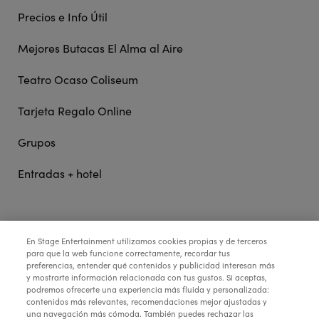
Precios e Info Útil
Mejores Butacas El Alma al Aire
Teatro Ocaso Coliseum
Tarjeta Regalo Online
Grupos
Entradas + hotel
STAGE ENTERTAINMENT
En Stage Entertainment utilizamos cookies propias y de terceros
para que la web funcione correctamente, recordar tus
preferencias, entender qué contenidos y publicidad interesan más
y mostrarte información relacionada con tus gustos. Si aceptas,
COLABORA:
podremos ofrecerte una experiencia más fluida y personalizada:
contenidos más relevantes, recomendaciones mejor ajustadas y
una navegación más cómoda. También puedes rechazar las