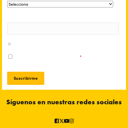
Número de teléfono
Acepto recibir mensajes de WhatsApp con información
sobre mi entrada y contenido promocional.
Acepto los
Términos y Condiciones
*
Síguenos en nuestras redes sociales