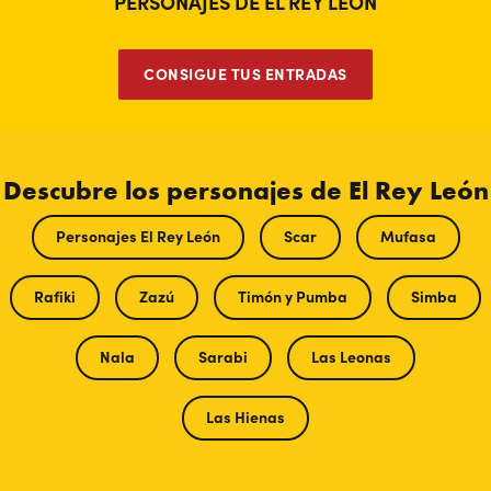
PERSONAJES DE EL REY LEÓN
CONSIGUE TUS ENTRADAS
Descubre los personajes de El Rey León
Personajes El Rey León
Scar
Mufasa
Rafiki
Zazú
Timón y Pumba
Simba
Nala
Sarabi
Las Leonas
Las Hienas