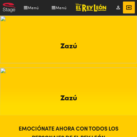
Pasar
Menú
Menú
Mi
ENTRADAS
al
cuenta
contenido
principal
Zazú
Zazú
EMOCIÓNATE AHORA CON TODOS LOS