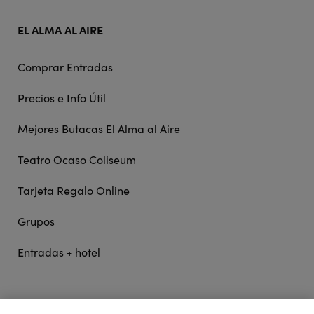
EL ALMA AL AIRE
Comprar Entradas
Precios e Info Útil
Mejores Butacas El Alma al Aire
Teatro Ocaso Coliseum
Tarjeta Regalo Online
Grupos
Entradas + hotel
STAGE ENTERTAINMENT