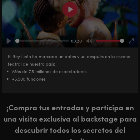
Play
00:20
Play
Mute
Ente
full
El Rey León ha marcado un antes y un después en la escena
teatral de nuestro país:
Más de 7,5 millones de espectadores
+5.500 funciones
¡Compra tus entradas y participa en
una visita exclusiva al backstage para
descubrir todos los secretos del